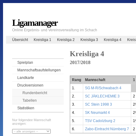
Ligamanager
Online Ergebnis- und Vereinsverwaltung im Schach
Übersicht
Kreisliga 1
Kreisliga 2
Kreisliga 3
Kreisliga 4
Krei
Kreisliga 4
2017/2018
Spielplan
Mannschaftsaufstellungen
Landkarte
Rang
Mannschaft
1
Druckversionen
1.
SG M-R/Schwabach 4
**
Rundenbericht
2.
SC JÄKLECHEMIE 3
2
Tabellen
3.
SC Stein 1998 3
2
Statistiken
4.
SK Neumarkt 4
2
Nur folgendee Mannschaft
5.
TSV Cadolzburg 2
1
anzeigen:
6.
Zabo-Eintracht Nürnberg 7
2