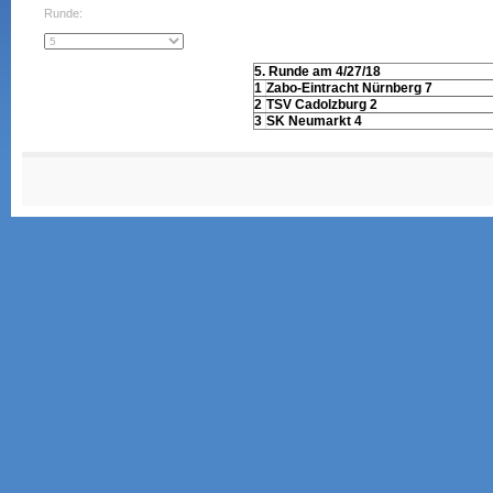
Runde:
5. Runde am 4/27/18
1
Zabo-Eintracht Nürnberg 7
2
TSV Cadolzburg 2
3
SK Neumarkt 4