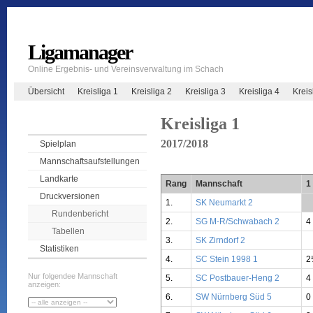
Ligamanager
Online Ergebnis- und Vereinsverwaltung im Schach
Übersicht
Kreisliga 1
Kreisliga 2
Kreisliga 3
Kreisliga 4
Krei
Kreisliga 1
2017/2018
Spielplan
Mannschaftsaufstellungen
Landkarte
Rang
Mannschaft
1
Druckversionen
1.
SK Neumarkt 2
**
Rundenbericht
2.
SG M-R/Schwabach 2
4
Tabellen
3.
SK Zirndorf 2
Statistiken
4.
SC Stein 1998 1
2
Nur folgendee Mannschaft
5.
SC Postbauer-Heng 2
4
anzeigen:
6.
SW Nürnberg Süd 5
0