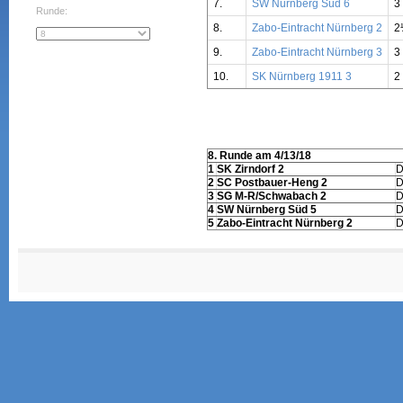
7.
SW Nürnberg Süd 6
3
Runde:
8.
Zabo-Eintracht Nürnberg 2
2
9.
Zabo-Eintracht Nürnberg 3
3
10.
SK Nürnberg 1911 3
2
8. Runde am 4/13/18
1
SK Zirndorf 2
2
SC Postbauer-Heng 2
3
SG M-R/Schwabach 2
4
SW Nürnberg Süd 5
5
Zabo-Eintracht Nürnberg 2