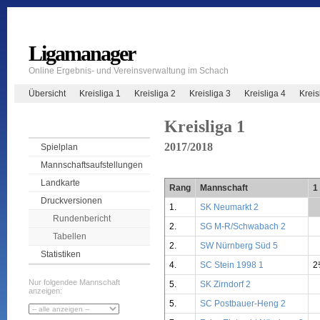
Ligamanager
Online Ergebnis- und Vereinsverwaltung im Schach
Übersicht
Kreisliga 1
Kreisliga 2
Kreisliga 3
Kreisliga 4
Krei
Kreisliga 1
2017/2018
Spielplan
Mannschaftsaufstellungen
Landkarte
Rang
Mannschaft
1
Druckversionen
1.
SK Neumarkt 2
**
Rundenbericht
2.
SG M-R/Schwabach 2
Tabellen
2.
SW Nürnberg Süd 5
Statistiken
4.
SC Stein 1998 1
2
Nur folgendee Mannschaft
5.
SK Zirndorf 2
anzeigen:
5.
SC Postbauer-Heng 2