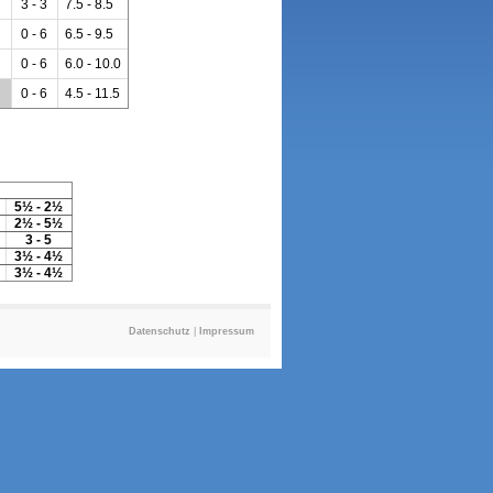
3 - 3
7.5 - 8.5
0 - 6
6.5 - 9.5
0 - 6
6.0 - 10.0
0 - 6
4.5 - 11.5
5½ - 2½
2½ - 5½
3 - 5
3½ - 4½
3½ - 4½
Datenschutz
|
Impressum