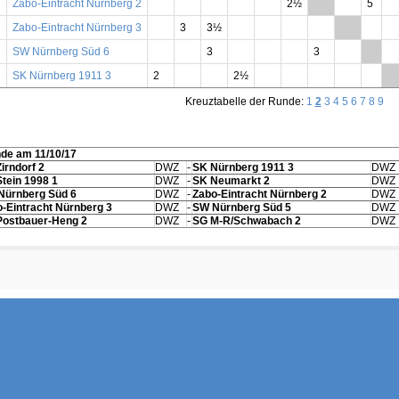
Zabo-Eintracht Nürnberg 2
2½
**
5
Zabo-Eintracht Nürnberg 3
3
3½
**
SW Nürnberg Süd 6
3
3
**
SK Nürnberg 1911 3
2
2½
**
Kreuztabelle der Runde:
1
2
3
4
5
6
7
8
9
nde am 11/10/17
irndorf 2
DWZ
-
SK Nürnberg 1911 3
DWZ
tein 1998 1
DWZ
-
SK Neumarkt 2
DWZ
Nürnberg Süd 6
DWZ
-
Zabo-Eintracht Nürnberg 2
DWZ
-Eintracht Nürnberg 3
DWZ
-
SW Nürnberg Süd 5
DWZ
Postbauer-Heng 2
DWZ
-
SG M-R/Schwabach 2
DWZ