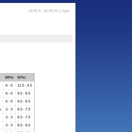
v0.82.5 - 30.09.25 |
Login
0
MPkt
BPkt
6 - 0
11.5 - 4.5
6 - 0
9.5 - 6.5
6 - 0
9.5 - 6.5
½
3 - 3
8.5 - 7.5
3 - 3
8.5 - 7.5
3 - 3
8.0 - 8.0