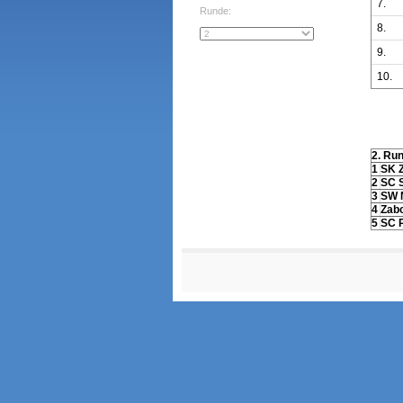
7.
Runde:
8.
9.
10.
2. Ru
1
SK Z
2
SC S
3
SW 
4
Zabo
5
SC 