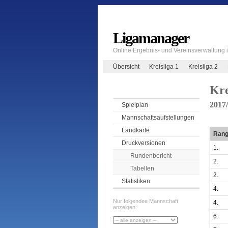
Ligamanager
Online Ergebnis- und Vereinsverwaltung
Übersicht
Kreisliga 1
Kreisliga 2
Kre
2017
Spielplan
Mannschaftsaufstellungen
Landkarte
Ran
Druckversionen
1.
Rundenbericht
2.
Tabellen
2.
Statistiken
4.
Nur folgendee Mannschaft
4.
anzeigen:
6.