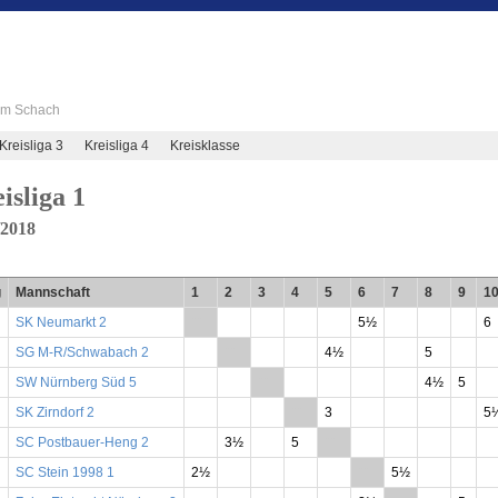
 im Schach
Kreisliga 3
Kreisliga 4
Kreisklasse
isliga 1
/2018
g
Mannschaft
1
2
3
4
5
6
7
8
9
1
SK Neumarkt 2
**
5½
6
SG M-R/Schwabach 2
**
4½
5
SW Nürnberg Süd 5
**
4½
5
SK Zirndorf 2
**
3
5
SC Postbauer-Heng 2
3½
5
**
SC Stein 1998 1
2½
**
5½