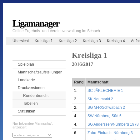
Ligamanager
Online Ergebnis- und Vereinsverwaltung im Schach
Übersicht
Kreisliga 1
Kreisliga 2
Kreisliga 3
Kreisliga 4
Aufb
Kreisliga 1
2016/2017
Spielplan
Mannschaftsaufstellungen
Landkarte
Rang
Mannschaft
Druckversionen
1.
SC JÄKLECHEMIE 1
Rundenbericht
2.
SK Neumarkt 2
Tabellen
2.
SG M-R/Schwabach 2
Statistiken
4.
SW Nürnberg Süd 5
Nur folgendee Mannschaft
4.
SG Anderssen/Nürnberg 1978 
anzeigen:
6.
Zabo-Eintracht Nürnberg 3