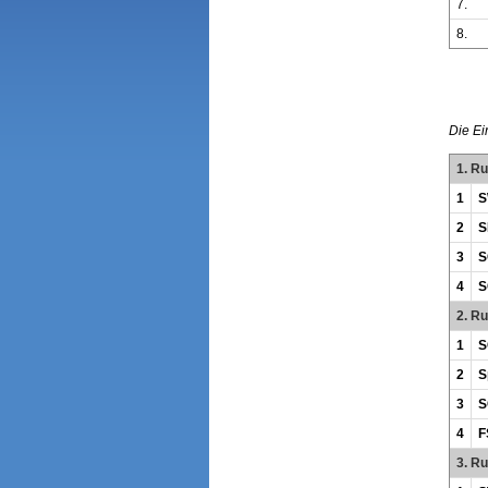
7.
8.
Die Ei
1. R
1
S
2
S
3
S
4
S
2. R
1
S
2
S
3
S
4
F
3. R