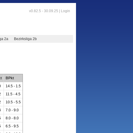
v0.82.5 - 30.09.25 |
Login
iga 2a
Bezirksliga 2b
t
BPkt
0
14.5 - 1.5
2
11.5 - 4.5
2
10.5 - 5.5
4
7.0 - 9.0
5
8.0 - 8.0
5
6.5 - 9.5