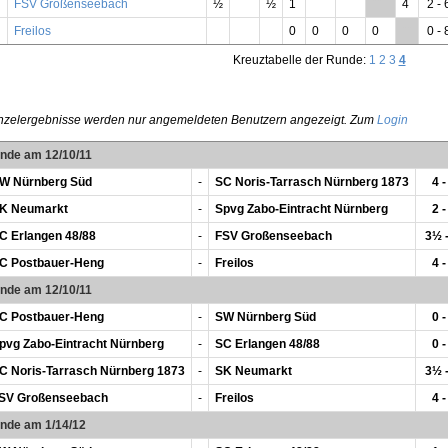
FSV Großenseebach
½
½
1
**
4
2 - 
Freilos
0
0
0
0
**
0 - 
Kreuztabelle der Runde:
1
2
3
4
nzelergebnisse werden nur angemeldeten Benutzern angezeigt. Zum
Login
unde am 12/10/11
W Nürnberg Süd
-
SC Noris-Tarrasch Nürnberg 1873
4 -
K Neumarkt
-
Spvg Zabo-Eintracht Nürnberg
2 -
C Erlangen 48/88
-
FSV Großenseebach
3½ 
C Postbauer-Heng
-
Freilos
4 -
unde am 12/10/11
C Postbauer-Heng
-
SW Nürnberg Süd
0 -
pvg Zabo-Eintracht Nürnberg
-
SC Erlangen 48/88
0 -
C Noris-Tarrasch Nürnberg 1873
-
SK Neumarkt
3½ 
SV Großenseebach
-
Freilos
4 -
unde am 1/14/12