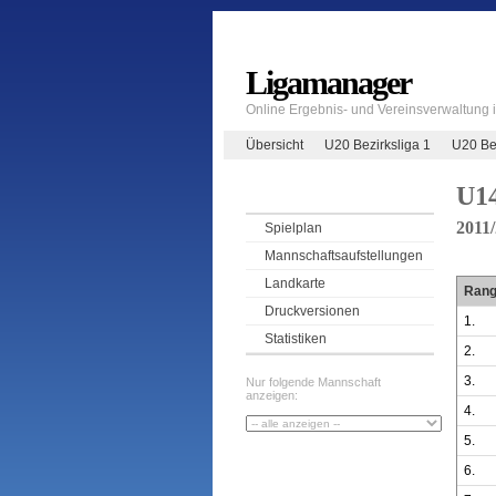
Ligamanager
Online Ergebnis- und Vereinsverwaltung
Übersicht
U20 Bezirksliga 1
U20 Bez
U14
2011
Spielplan
Mannschaftsaufstellungen
Landkarte
Ran
Druckversionen
1.
Statistiken
2.
3.
Nur folgende Mannschaft
anzeigen:
4.
5.
6.