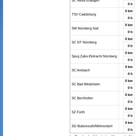
SC 48/88 Erlangen
0 h
0 km
TSV Cadolzburg
0 h
0 km
SW Nürnberg Süd
0 h
0 km
SC NT Nürnberg
0 h
0 km
Spvg Zabo-Eintracht Nürnberg
0 h
0 km
SC Ansbach
0 h
0 km
SC Bad Windsheim
0 h
0 km
SC Bechhofen
0 h
0 km
SZ Fürth
0 h
0 km
SG Bubenreuth/Möhrendorf
0 h