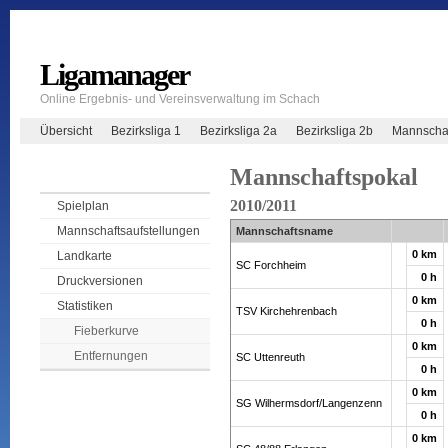
Ligamanager
Online Ergebnis- und Vereinsverwaltung im Schach
Übersicht
Bezirksliga 1
Bezirksliga 2a
Bezirksliga 2b
Mannschaf
Mannschaftspokal
2010/2011
Spielplan
Mannschaftsaufstellungen
Mannschaftsname
0 km
Landkarte
SC Forchheim
0 h
Druckversionen
0 km
Statistiken
TSV Kirchehrenbach
0 h
Fieberkurve
0 km
Entfernungen
SC Uttenreuth
0 h
0 km
SG Wilhermsdorf/Langenzenn
0 h
0 km