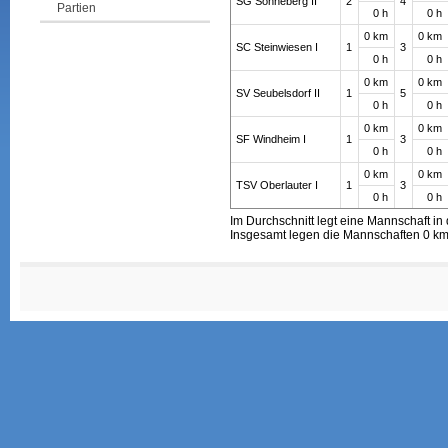
SG Sonneberg II
2
4
Partien
0 h
0 h
0 km
0 km
SC Steinwiesen I
1
3
0 h
0 h
0 km
0 km
SV Seubelsdorf II
1
5
0 h
0 h
0 km
0 km
SF Windheim I
1
3
0 h
0 h
0 km
0 km
TSV Oberlauter I
1
3
0 h
0 h
Im Durchschnitt legt eine Mannschaft in 
Insgesamt legen die Mannschaften 0 km 