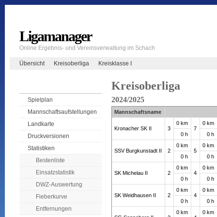
Ligamanager
Online Ergebnis- und Vereinsverwaltung im Schach
Übersicht
Kreisoberliga
Kreisklasse I
Kreisoberliga
2024/2025
Spielplan
Mannschaftsaufstellungen
Mannschaftsname
0 km
0 km
Landkarte
Kronacher SK II
3
7
0 h
0 h
Druckversionen
0 km
0 km
Statistiken
SSV Burgkunstadt II
2
5
0 h
0 h
Bestenliste
0 km
0 km
Einsatzstatistik
SK Michelau II
2
4
0 h
0 h
DWZ-Auswertung
0 km
0 km
SK Weidhausen II
2
4
Fieberkurve
0 h
0 h
Entfernungen
0 km
0 km