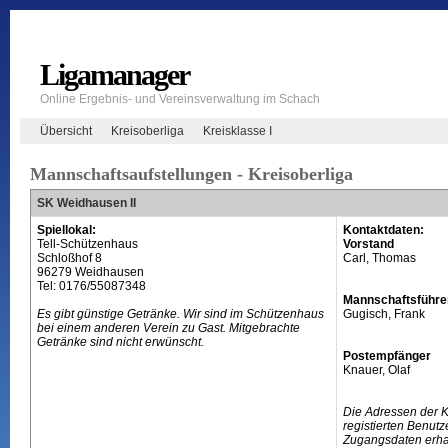
Ligamanager
Online Ergebnis- und Vereinsverwaltung im Schach
Übersicht
Kreisoberliga
Kreisklasse I
Mannschaftsaufstellungen - Kreisoberliga
SK Weidhausen II
Spiellokal:
Kontaktdaten:
Tell-Schützenhaus
Vorstand
Schloßhof 8
Carl, Thomas
96279 Weidhausen
Tel: 0176/55087348
Mannschaftsführe
Es gibt günstige Getränke. Wir sind im Schützenhaus
Gugisch, Frank
bei einem anderen Verein zu Gast. Mitgebrachte
Getränke sind nicht erwünscht.
Postempfänger
Knauer, Olaf
Die Adressen der 
registierten Benutz
Zugangsdaten erhal