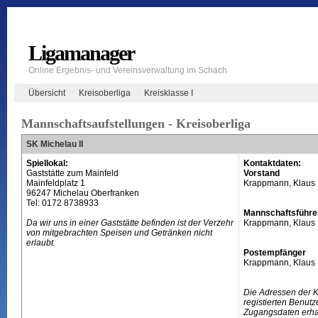
Ligamanager
Online Ergebnis- und Vereinsverwaltung im Schach
Übersicht
Kreisoberliga
Kreisklasse I
Mannschaftsaufstellungen - Kreisoberliga
SK Michelau II
Spiellokal:
Kontaktdaten:
Gaststätte zum Mainfeld
Vorstand
Mainfeldplatz 1
Krappmann, Klaus
96247 Michelau Oberfranken
Tel: 0172 8738933
Mannschaftsführe
Da wir uns in einer Gaststätte befinden ist der Verzehr
Krappmann, Klaus
von mitgebrachten Speisen und Getränken nicht
erlaubt.
Postempfänger
Krappmann, Klaus
Die Adressen der 
registierten Benutz
Zugangsdaten erhal