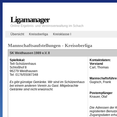
Ligamanager
Online Ergebnis- und Vereinsverwaltung im Schach
Übersicht
Kreisoberliga
Kreisklasse I
Mannschaftsaufstellungen - Kreisoberliga
SK Weidhausen 1989 e.V. II
Spiellokal:
Kontaktdaten:
Tell-Schützenhaus
Vorstand
Schloßhof 8
Carl, Thomas
96279 Weidhausen
Tel: 0176/55087348
Mannschaftsführe
Es gibt günstige Getränke. Wir sind im Schützenhaus
Gugisch, Frank
bei einem anderen Verein zu Gast. Mitgebrachte
Getränke sind nicht erwünscht.
Postempfänger
Knauer, Olaf
Die Adressen der 
registierten Benutz
Zugangsdaten erhal