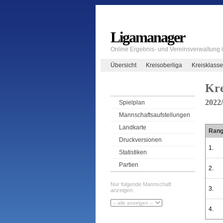
Ligamanager
Online Ergebnis- und Vereinsverwaltung
Übersicht
Kreisoberliga
Kreisklasse
Kre
2022
Spielplan
Mannschaftsaufstellungen
Landkarte
Ran
Druckversionen
1.
Statistiken
Partien
2.
Nur folgende Mannschaft
3.
anzeigen:
4.