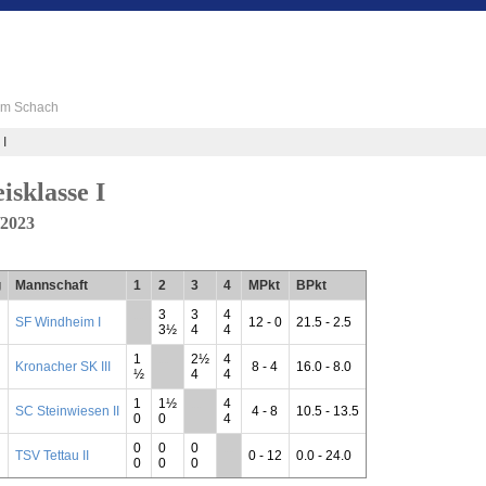
 im Schach
 I
isklasse I
/2023
g
Mannschaft
1
2
3
4
MPkt
BPkt
3
3
4
SF Windheim I
**
12 - 0
21.5 - 2.5
3½
4
4
1
2½
4
Kronacher SK III
**
8 - 4
16.0 - 8.0
½
4
4
1
1½
4
SC Steinwiesen II
**
4 - 8
10.5 - 13.5
0
0
4
0
0
0
TSV Tettau II
**
0 - 12
0.0 - 24.0
0
0
0