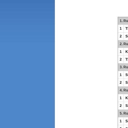
1. R
1
T
2
S
2. R
1
K
2
T
3. R
1
S
2
S
4. R
1
K
2
S
5. R
1
S