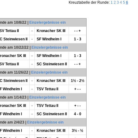
Kreuztabelle der Runde:
1
2
3
4
5
6
unde am 10/8/22
|
Einzelergebnisse ein
SV Tettau II
-
Kronacher SK III
- - +
C Steinwiesen II
-
SF Windheim I
1 - 3
unde am 10/22/22
|
Einzelergebnisse ein
ronacher SK III
-
SF Windheim I
1 - 3
SV Tettau II
-
SC Steinwiesen II
- - +
unde am 11/26/22
|
Einzelergebnisse ein
C Steinwiesen II
-
Kronacher SK III
1½ - 2½
F Windheim I
-
TSV Tettau II
+ - -
unde am 1/14/23
|
Einzelergebnisse ein
ronacher SK III
-
TSV Tettau II
+ - -
F Windheim I
-
SC Steinwiesen II
4 - 0
unde am 2/4/23
|
Einzelergebnisse ein
F Windheim I
-
Kronacher SK III
3½ - ½