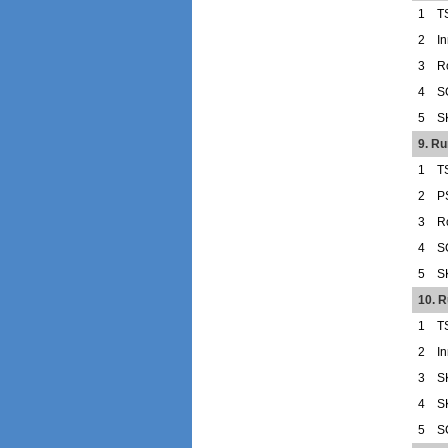
1
T
2
I
3
R
4
S
5
S
9. Ru
1
T
2
P
3
R
4
S
5
S
10. 
1
T
2
I
3
S
4
S
5
S