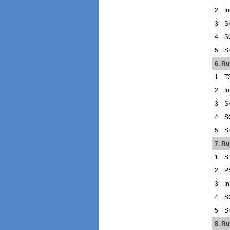
2
I
3
S
4
S
5
S
6. R
1
T
2
I
3
S
4
S
5
S
7. Ru
1
S
2
P
3
I
4
S
5
S
8. R