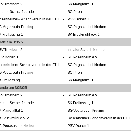
SV Trostberg 2
-
SK Mangfalltal 1
nntaler Schachfreunde
-
SC Prien
osenheimer-Schachverein in der FT 1
-
PSV Dorfen 1
G Vogtareuth-Prutting
-
SC Pegasus Lohkirchen
K Freilassing 1
-
SK Bruckmühl e.V. 2
nde am 3/9/25
SV Trostberg 2
-
Inntaler Schachfreunde
SV Dorfen 1
-
SF Rosenheim e.V. 1
osenheimer-Schachverein in der FT 1
-
SC Pegasus Lohkirchen
G Vogtareuth-Prutting
-
SC Prien
K Freilassing 1
-
SK Mangfalltal 1
Runde am 3/23/25
SV Trostberg 2
-
SF Rosenheim e.V. 1
nntaler Schachfreunde
-
SK Freilassing 1
K Mangfalltal 1
-
SG Vogtareuth-Prutting
K Bruckmühl e.V. 2
-
Rosenheimer-Schachverein in der FT 1
C Pegasus Lohkirchen
-
PSV Dorfen 1