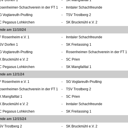
osenheimer-Schachverein in der FT 1
-
Inntaler Schachfreunde
G Vogtareuth-Prutting
-
TSV Trostberg 2
C Pegasus Lohkirchen
-
SK Bruckmühl e.V. 2
unde am 11/10/24
F Rosenheim e.V. 1
-
Inntaler Schachfreunde
SV Dorfen 1
-
SK Freilassing 1
G Vogtareuth-Prutting
-
Rosenheimer-Schachverein in der FT 1
K Bruckmühl e.V. 2
-
SC Prien
C Pegasus Lohkirchen
-
SK Mangfalltal 1
unde am 12/1/24
F Rosenheim e.V. 1
-
SG Vogtareuth-Prutting
osenheimer-Schachverein in der FT 1
-
TSV Trostberg 2
K Mangfalltal 1
-
SC Prien
K Bruckmühl e.V. 2
-
Inntaler Schachfreunde
C Pegasus Lohkirchen
-
SK Freilassing 1
unde am 12/15/24
SV Trostberg 2
-
SK Bruckmühl e.V. 2