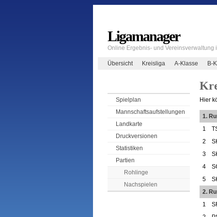
Ligamanager
Online Ergebnis- und Vereinsverwaltung
Übersicht
Kreisliga
A-Klasse
B-K
Kre
Hier k
Spielplan
Mannschaftsaufstellungen
1. R
Landkarte
1
T
Druckversionen
2
S
Statistiken
3
S
Partien
4
S
Rohlinge
5
S
Nachspielen
2. R
1
S
2
P