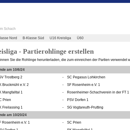
 im Schach
lasse Nord
B-Klasse Süd
U16 Kreisliga
Ü60
isliga - Partierohlinge erstellen
önnen Sie die Rohlinge herunterladen, die zum einreichen der Partien verwendet 
unde am 10/6/24
SV Trostberg 2
-
SC Pegasus Lohkirchen
K Bruckmühl e.V. 2
-
SF Rosenheim e.V. 1
K Mangfalltal 1
-
Rosenheimer-Schachverein in der FT 1
C Prien
-
PSV Dorfen 1
K Freilassing 1
-
SG Vogtareuth-Prutting
unde am 10/20/24
F Rosenheim e.V. 1
-
SC Prien
SV Dorfen 1
-
SK Mangfalltal 1