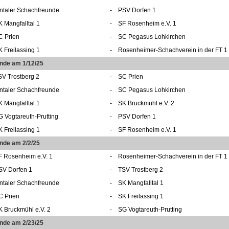
nntaler Schachfreunde
-
PSV Dorfen 1
K Mangfalltal 1
-
SF Rosenheim e.V. 1
C Prien
-
SC Pegasus Lohkirchen
K Freilassing 1
-
Rosenheimer-Schachverein in der FT 1
unde am 1/12/25
SV Trostberg 2
-
SC Prien
nntaler Schachfreunde
-
SC Pegasus Lohkirchen
K Mangfalltal 1
-
SK Bruckmühl e.V. 2
G Vogtareuth-Prutting
-
PSV Dorfen 1
K Freilassing 1
-
SF Rosenheim e.V. 1
nde am 2/2/25
F Rosenheim e.V. 1
-
Rosenheimer-Schachverein in der FT 1
SV Dorfen 1
-
TSV Trostberg 2
nntaler Schachfreunde
-
SK Mangfalltal 1
C Prien
-
SK Freilassing 1
K Bruckmühl e.V. 2
-
SG Vogtareuth-Prutting
unde am 2/23/25