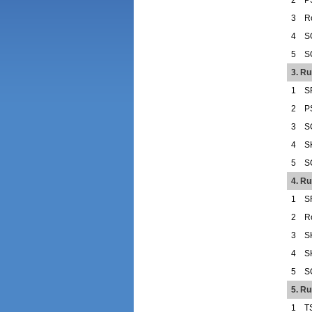
3
R
4
S
5
S
3. R
1
S
2
P
3
S
4
S
5
S
4. R
1
S
2
R
3
S
4
S
5
S
5. R
1
T