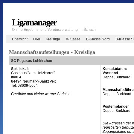
Ligamanager
Online Ergebnis- und Vereinsverwaltung im Schach
Übersicht
Ü60
Kreisliga
A-Klasse
B-Klasse Nord
B-Klasse 
Mannschaftsaufstellungen - Kreisliga
SC Pegasus Lohkirchen
Spiellokal:
Kontaktdaten:
Gasthaus "zum Holzkarrer"
Vorstand
Irlau 4
Deppe, Burkhard
84494 Neumarkt-Sankt Veit
Tel: 08639-5664
Mannschaftsführe
Getränke und kleine warme Gerichte
Deppe , Burkhard
Postempfänger
Deppe, Burkhard
Die Adressen der 
registierten Benutz
Zugangsdaten erhal