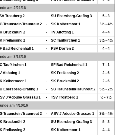
unde am 2/21/16
SV Trostberg 2
-
SU Ebersberg-Grafing 3
5 - 3
G Traunstein/Traunreut 2
-
SK Kolbermoor 1
3½ - 4½
K Bruckmühl 2
-
TV Altötting 1
4 - 4
K Freilassing 2
-
SC Taufkirchen 1
3½ - 4½
F Bad Reichenhall 1
-
PSV Dorfen 2
4 - 4
unde am 3/13/16
C Taufkirchen 1
-
SF Bad Reichenhall 1
7 - 1
V Altötting 1
-
SK Freilassing 2
2 - 6
K Kolbermoor 1
-
SK Bruckmühl 2
2 - 6
U Ebersberg-Grafing 3
-
SG Traunstein/Traunreut 2
5½ - 2½
SV J'Adoube Grassau 1
-
TSV Trostberg 2
½ - 7½
Runde am 4/10/16
G Traunstein/Traunreut 2
-
ASV J'Adoube Grassau 1
3½ - 4½
K Bruckmühl 2
-
SU Ebersberg-Grafing 3
5 - 3
K Freilassing 2
-
SK Kolbermoor 1
4 - 4