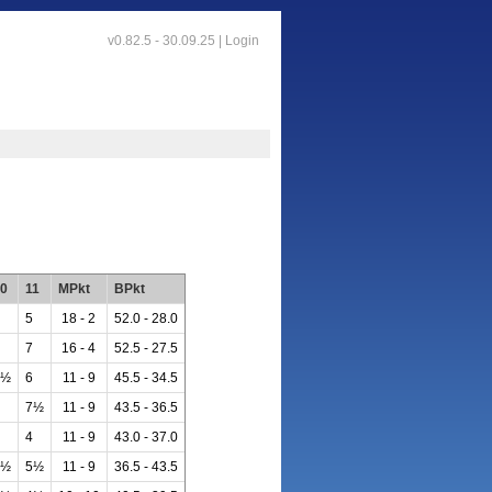
v0.82.5 - 30.09.25 |
Login
0
11
MPkt
BPkt
5
18 - 2
52.0 - 28.0
7
16 - 4
52.5 - 27.5
5½
6
11 - 9
45.5 - 34.5
7½
11 - 9
43.5 - 36.5
4
11 - 9
43.0 - 37.0
4½
5½
11 - 9
36.5 - 43.5