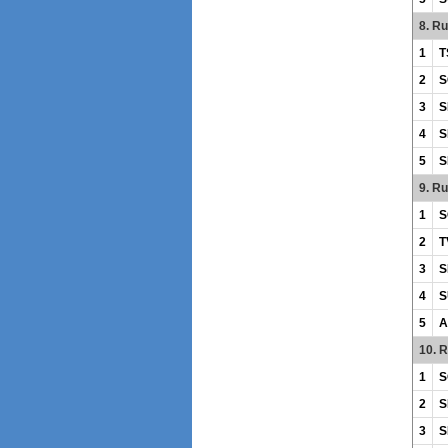
8. R
1
T
2
S
3
S
4
S
5
S
9. R
1
S
2
T
3
S
4
S
5
A
10. 
1
S
2
S
3
S