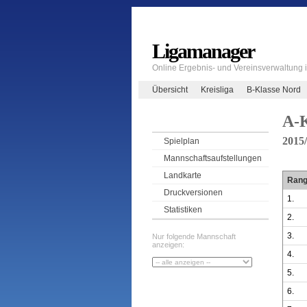
Ligamanager
Online Ergebnis- und Vereinsverwaltung
Übersicht
Kreisliga
B-Klasse Nord
A-K
2015
Spielplan
Mannschaftsaufstellungen
Landkarte
Ran
Druckversionen
1.
Statistiken
2.
3.
Nur folgende Mannschaft
anzeigen:
4.
5.
6.