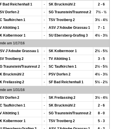
F Bad Reichenhall 1
-
SK Bruckmühl 2
2 - 6
SV Dorfen 2
-
SG Traunstein/Traunreut 2
7½ - ½
C Taufkirchen 1
-
TSV Trostberg 2
3½ - 4½
V Altötting 1
-
ASV J'Adoube Grassau 1
7 - 1
K Kolbermoor 1
-
SU Ebersberg-Grafing 3
4½ - 3½
unde am 1/17/16
SV J'Adoube Grassau 1
-
SK Kolbermoor 1
2½ - 5½
SV Trostberg 2
-
TV Altötting 1
3 - 5
G Traunstein/Traunreut 2
-
SC Taufkirchen 1
2½ - 5½
K Bruckmühl 2
-
PSV Dorfen 2
4½ - 3½
K Freilassing 2
-
SF Bad Reichenhall 1
5½ - 2½
unde am 1/31/16
SV Dorfen 2
-
SK Freilassing 2
3½ - 4½
C Taufkirchen 1
-
SK Bruckmühl 2
2 - 6
V Altötting 1
-
SG Traunstein/Traunreut 2
8 - 0
K Kolbermoor 1
-
TSV Trostberg 2
5 - 3
U Ebersberg-Grafing 3
-
ASV J'Adoube Grassau 1
6 - 2