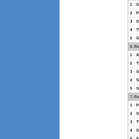
1
S
2
P
3
S
4
T
5
S
6. R
1
A
2
T
3
S
4
S
5
S
7. R
1
P
2
S
3
T
4
S
5
S