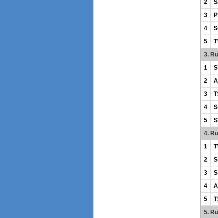
2
S
3
P
4
S
5
T
3. R
1
S
2
A
3
T
4
S
5
S
4. R
1
T
2
S
3
S
4
A
5
T
5. R