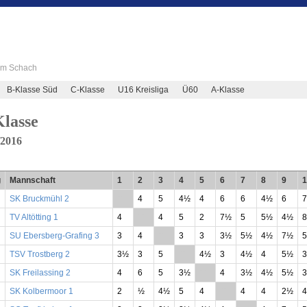
 im Schach
B-Klasse Süd
C-Klasse
U16 Kreisliga
Ü60
A-Klasse
lasse
/2016
g
Mannschaft
1
2
3
4
5
6
7
8
9
1
SK Bruckmühl 2
**
4
5
4½
4
6
6
4½
6
7
TV Altötting 1
4
**
4
5
2
7½
5
5½
4½
8
SU Ebersberg-Grafing 3
3
4
**
3
3
3½
5½
4½
7½
TSV Trostberg 2
3½
3
5
**
4½
3
4½
4
5½
3
SK Freilassing 2
4
6
5
3½
**
4
3½
4½
5½
3
SK Kolbermoor 1
2
½
4½
5
4
**
4
4
2½