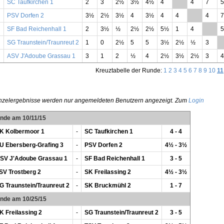
SC Taufkirchen 1
2
3
2½
3½
4½
4
**
4
7
PSV Dorfen 2
3½
2½
3½
4
3½
4
4
**
4
SF Bad Reichenhall 1
2
3½
½
2½
2½
5½
1
4
**
5
SG Traunstein/Traunreut 2
1
0
2½
5
5
3½
2½
½
3
*
ASV J'Adoube Grassau 1
3
1
2
½
4
2½
3½
2½
3
Kreuztabelle der Runde:
1
2
3
4
5
6
7
8
9
10
11
nzelergebnisse werden nur angemeldeten Benutzern angezeigt. Zum
Login
unde am 10/11/15
K Kolbermoor 1
-
SC Taufkirchen 1
4 - 4
U Ebersberg-Grafing 3
-
PSV Dorfen 2
4½ - 3½
SV J'Adoube Grassau 1
-
SF Bad Reichenhall 1
3 - 5
SV Trostberg 2
-
SK Freilassing 2
4½ - 3½
G Traunstein/Traunreut 2
-
SK Bruckmühl 2
1 - 7
unde am 10/25/15
K Freilassing 2
-
SG Traunstein/Traunreut 2
3 - 5