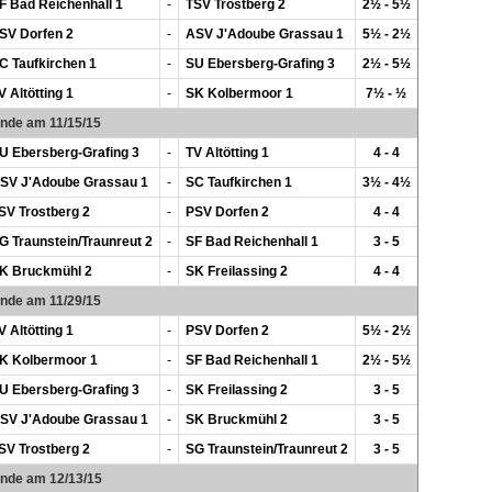
F Bad Reichenhall 1
-
TSV Trostberg 2
2½ - 5½
SV Dorfen 2
-
ASV J'Adoube Grassau 1
5½ - 2½
C Taufkirchen 1
-
SU Ebersberg-Grafing 3
2½ - 5½
V Altötting 1
-
SK Kolbermoor 1
7½ - ½
unde am 11/15/15
U Ebersberg-Grafing 3
-
TV Altötting 1
4 - 4
SV J'Adoube Grassau 1
-
SC Taufkirchen 1
3½ - 4½
SV Trostberg 2
-
PSV Dorfen 2
4 - 4
G Traunstein/Traunreut 2
-
SF Bad Reichenhall 1
3 - 5
K Bruckmühl 2
-
SK Freilassing 2
4 - 4
unde am 11/29/15
V Altötting 1
-
PSV Dorfen 2
5½ - 2½
K Kolbermoor 1
-
SF Bad Reichenhall 1
2½ - 5½
U Ebersberg-Grafing 3
-
SK Freilassing 2
3 - 5
SV J'Adoube Grassau 1
-
SK Bruckmühl 2
3 - 5
SV Trostberg 2
-
SG Traunstein/Traunreut 2
3 - 5
unde am 12/13/15