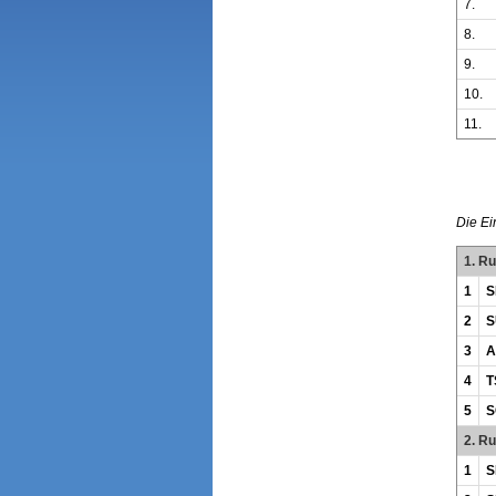
7.
8.
9.
10.
11.
Die Ei
1. R
1
S
2
S
3
A
4
T
5
S
2. R
1
S