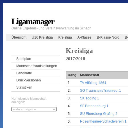
Ligamanager
Online Ergebnis- und Vereinsverwaltung im Schach
Übersicht
U16 Kreisliga
Kreisliga
A-Klasse
B-Klasse Nord
B
Kreisliga
2017/2018
Spielplan
Mannschaftsaufstellungen
Landkarte
Rang
Mannschaft
Druckversionen
1.
TV Altötting 1864
Statistiken
2.
SG Traunstein/Traunreut 1
3.
SK Töging 1
Nur folgende Mannschaft
anzeigen:
4.
SF Brannenburg 1
5.
SU Ebersberg-Grafing 2
6.
Rosenheimer-Schachverein 1