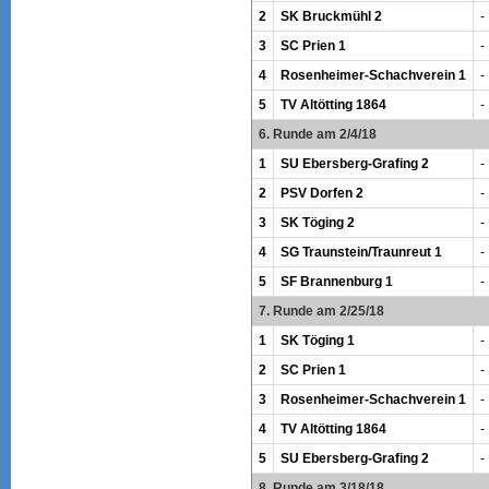
2
SK Bruckmühl 2
-
3
SC Prien 1
-
4
Rosenheimer-Schachverein 1
-
5
TV Altötting 1864
-
6. Runde am 2/4/18
1
SU Ebersberg-Grafing 2
-
2
PSV Dorfen 2
-
3
SK Töging 2
-
4
SG Traunstein/Traunreut 1
-
5
SF Brannenburg 1
-
7. Runde am 2/25/18
1
SK Töging 1
-
2
SC Prien 1
-
3
Rosenheimer-Schachverein 1
-
4
TV Altötting 1864
-
5
SU Ebersberg-Grafing 2
-
8. Runde am 3/18/18