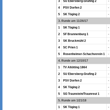
3
SU Ebersberg-Grafing 2
-
4
PSV Dorfen 2
-
5
SK Töging 2
-
3. Runde am 11/26/17
1
SK Töging 1
-
2
SF Brannenburg 1
-
3
SK Bruckmühl 2
-
4
SC Prien 1
-
5
Rosenheimer-Schachverein 1
-
4. Runde am 12/10/17
1
TV Altötting 1864
-
2
SU Ebersberg-Grafing 2
-
3
PSV Dorfen 2
-
4
SK Töging 2
-
5
SG Traunstein/Traunreut 1
-
5. Runde am 1/21/18
1
SK Töging 1
-