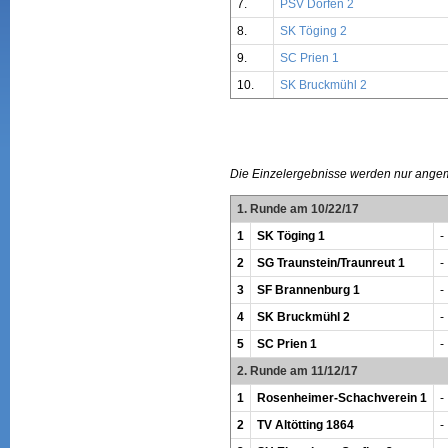
7.
PSV Dorfen 2
8.
SK Töging 2
9.
SC Prien 1
10.
SK Bruckmühl 2
Die Einzelergebnisse werden nur ange
1. Runde am 10/22/17
1
SK Töging 1
-
2
SG Traunstein/Traunreut 1
-
3
SF Brannenburg 1
-
4
SK Bruckmühl 2
-
5
SC Prien 1
-
2. Runde am 11/12/17
1
Rosenheimer-Schachverein 1
-
2
TV Altötting 1864
-