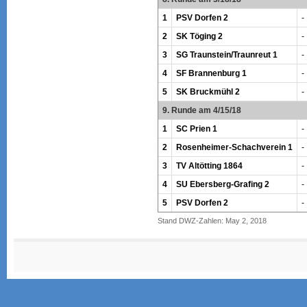
1
PSV Dorfen 2
-
2
SK Töging 2
-
3
SG Traunstein/Traunreut 1
-
4
SF Brannenburg 1
-
5
SK Bruckmühl 2
-
9. Runde am 4/15/18
1
SC Prien 1
-
2
Rosenheimer-Schachverein 1
-
3
TV Altötting 1864
-
4
SU Ebersberg-Grafing 2
-
5
PSV Dorfen 2
-
Stand DWZ-Zahlen: May 2, 2018