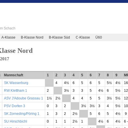
 im Schach
A-Klasse
B-Klasse Nord
B-Klasse Süd
C-Klasse
Ü60
lasse Nord
/2017
g
Mannschaft
1
2
3
4
5
6
7
8
9
M
SK Wasserburg
**
4
4½
6
5
6
5
5½
4½
16
RW Klettham 1
2
**
3½
3
3
5
4½
6
5½
12
ASV J'Adoube Grassau 1
1½
2½
**
4
4
5
5
3½
5½
12
PSV Dorfen 3
0
3
2
**
3½
3½
3
4
5½
10
SK Zorneding/Pöring 1
1
3
2
2½
**
5
6
5
4½
9 
SU Hirschbichl
0
1
1
2½
1
**
4½
6
4½
6 