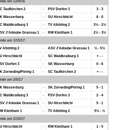
unde am 12/4/16
C Taufkirchen 2
-
PSV Dorfen 3
3 - 3
K Wasserburg
-
SU Hirschbichl
6 - 0
C Waldkraiburg 3
-
TV Altötting 2
3½ - 2½
SV J'Adoube Grassau 1
-
RW Klettham 1
2½ - 3½
unde am 1/15/17
V Altötting 2
-
ASV J'Adoube Grassau 1
½ - 5½
U Hirschbichl
-
SC Waldkraiburg 3
+ - -
SV Dorfen 3
-
SK Wasserburg
0 - 6
K Zorneding/Pöring 1
-
SC Taufkirchen 2
+ - -
unde am 2/5/17
K Wasserburg
-
SK Zorneding/Pöring 1
5 - 1
C Waldkraiburg 3
-
PSV Dorfen 3
2 - 4
SV J'Adoube Grassau 1
-
SU Hirschbichl
5 - 1
W Klettham 1
-
TV Altötting 2
5½ - ½
unde am 2/19/17
U Hirschbichl
-
RW Klettham 1
1 - 5