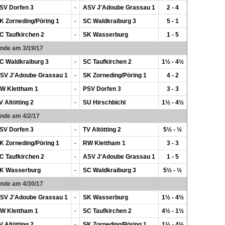
SV Dorfen 3
-
ASV J'Adoube Grassau 1
2 - 4
K Zorneding/Pöring 1
-
SC Waldkraiburg 3
5 - 1
C Taufkirchen 2
-
SK Wasserburg
1 - 5
unde am 3/19/17
C Waldkraiburg 3
-
SC Taufkirchen 2
1½ - 4½
SV J'Adoube Grassau 1
-
SK Zorneding/Pöring 1
4 - 2
W Klettham 1
-
PSV Dorfen 3
3 - 3
V Altötting 2
-
SU Hirschbichl
1½ - 4½
unde am 4/2/17
SV Dorfen 3
-
TV Altötting 2
5½ - ½
K Zorneding/Pöring 1
-
RW Klettham 1
3 - 3
C Taufkirchen 2
-
ASV J'Adoube Grassau 1
1 - 5
K Wasserburg
-
SC Waldkraiburg 3
5½ - ½
unde am 4/30/17
SV J'Adoube Grassau 1
-
SK Wasserburg
1½ - 4½
W Klettham 1
-
SC Taufkirchen 2
4½ - 1½
V Altötting 2
-
SK Zorneding/Pöring 1
1½ - 4½