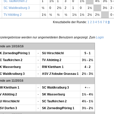
SC Taufkirchen 2
1
1½
1
3
0
1½
**
4½
3½
5 
SC Waldkraiburg 3
½
0
2½
2
1
0
1½
**
3½
2 
TV Altötting 2
1½
½
½
½
1½
1½
2½
2½
**
0 
Kreuztabelle der Runde:
1
2
3
4
5
6
7
8
9
nzelergebnisse werden nur angemeldeten Benutzern angezeigt. Zum
Login
unde am 10/16/16
K Zorneding/Pöring 1
-
SU Hirschbichl
5 - 1
C Taufkirchen 2
-
TV Altötting 2
3½ - 2½
K Wasserburg
-
RW Klettham 1
4 - 2
C Waldkraiburg 3
-
ASV J'Adoube Grassau 1
2½ - 3½
unde am 11/20/16
W Klettham 1
-
SC Waldkraiburg 3
+ - -
V Altötting 2
-
SK Wasserburg
1½ - 4½
U Hirschbichl
-
SC Taufkirchen 2
4½ - 1½
SV Dorfen 3
-
SK Zorneding/Pöring 1
3½ - 2½