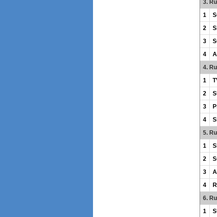
3. R
1
S
2
S
3
S
4
A
4. R
1
T
2
S
3
P
4
S
5. R
1
S
2
S
3
A
4
R
6. R
1
S