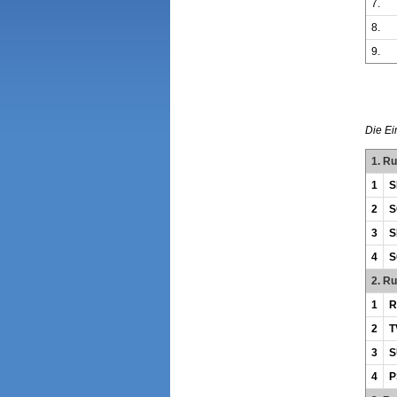
7.
8.
9.
Die Ei
1. R
1
S
2
S
3
S
4
S
2. R
1
R
2
T
3
S
4
P