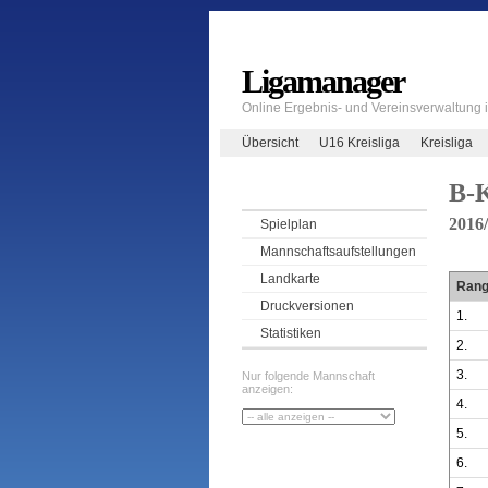
Ligamanager
Online Ergebnis- und Vereinsverwaltung
Übersicht
U16 Kreisliga
Kreisliga
B-K
2016
Spielplan
Mannschaftsaufstellungen
Landkarte
Ran
Druckversionen
1.
Statistiken
2.
3.
Nur folgende Mannschaft
anzeigen:
4.
5.
6.