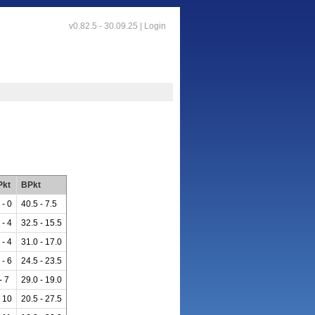
v0.82.5 - 30.09.25 |
Login
Pkt
BPkt
 - 0
40.5 - 7.5
 - 4
32.5 - 15.5
 - 4
31.0 - 17.0
 - 6
24.5 - 23.5
- 7
29.0 - 19.0
- 10
20.5 - 27.5