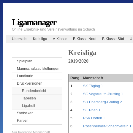
Ligamanager
Online Ergebnis- und Vereinsverwaltung im Schach
Übersicht
Kreisliga
A-Klasse
B-Klasse Nord
B-Klasse Süd
U
Kreisliga
2019/2020
Spielplan
Mannschaftsaufstellungen
Landkarte
Rang
Mannschaft
Druckversionen
1.
SK Töging 1
Rundenbericht
2.
SG Vogtareuth-Prutting 1
Tabellen
3.
SU Ebersberg-Grafing 2
Ligaheft
4.
SC Prien 1
Statistiken
5.
PSV Dorfen 1
Partien
6.
Rosenheimer-Schachverein 1
Nur folgendee Mannschaft