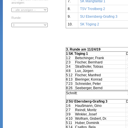
7.
SK Mangfalltal 1
anzeigen:
8.
TSV Trostberg 2
9.
SU Ebersberg-Grafing 3
Runde:
10.
SK Töging 2
3. Runde am 11/24/19
1
SK Töging 1
1
2
Betschinger, Frank
2
3
Fischer, Bernhard
3
4
Straßhofer, Tobias
4
8
Lux, Jürgen
5
12
Fischer, Manfred
6
13
Bieringer, Konrad
7
23
Schneider, Peter
8
26
Seeberger, Bernd
Schnitt:
2
SU Ebersberg-Grafing 3
1
6
Haußmann, Gino
2
7
Reindl, Moritz
3
9
Winkler, Josef
4
10
Wolfram, Gisbert, Dr.
5
11
Huber, Dominik
6
14
Csatlos, Bela