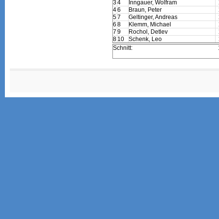
3
4
Inngauer, Wolfram
4
6
Braun, Peter
5
7
Geltinger, Andreas
6
8
Klemm, Michael
7
9
Rochol, Detlev
8
10
Schenk, Leo
Schnitt: