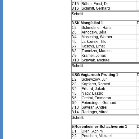
7
15
Böhm, Ernst, Dr.
8
16
Schmitt, Gerhard
Schnitt:
3
SK Mangfalltal 1
1
2
Schmelmer, Hans
2
3
Arnoczky, Béla
3
4
Masching, Werner
4
5
Jarkowski, Tilo
5
7
Kosovs, Ernst
6
8
Zametzer, Marcus
7
9
Kramer, Jonas
8
10
Schwab, Michael
Schnitt:
4
SG Vogtareuth-Prutting 1
1
2
Schewzow, Juri
2
3
Kapferer, Romed
3
4
Erhard, Jakob
4
5
Nagy, Laszlo
5
6
Greiml, Emmeran
6
9
Feiersinger, Gerhard
7
13
Sawran, Andrej
8
14
Radinger, Alfred
Schnitt:
5
Rosenheimer-Schachverein 1
1
1
Diehl, Achim
2
2
Pouchon, Mickael