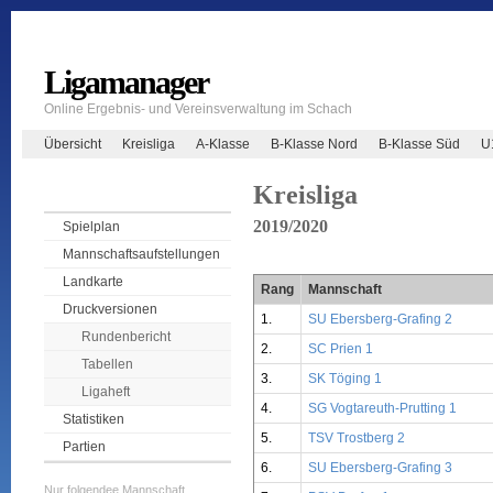
Ligamanager
Online Ergebnis- und Vereinsverwaltung im Schach
Übersicht
Kreisliga
A-Klasse
B-Klasse Nord
B-Klasse Süd
U
Kreisliga
2019/2020
Spielplan
Mannschaftsaufstellungen
Landkarte
Rang
Mannschaft
Druckversionen
1.
SU Ebersberg-Grafing 2
Rundenbericht
2.
SC Prien 1
Tabellen
3.
SK Töging 1
Ligaheft
4.
SG Vogtareuth-Prutting 1
Statistiken
5.
TSV Trostberg 2
Partien
6.
SU Ebersberg-Grafing 3
Nur folgendee Mannschaft