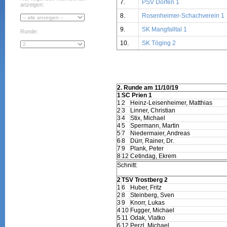
7.
PSV Dorfen 1
anzeigen:
8.
Rosenheimer-Schachverein 1
9.
SK Mangfalltal 1
Runde:
10.
SK Töging 2
2. Runde am 11/10/19
1
SC Prien 1
1
2
Heinz-Leisenheimer, Matthias
2
3
Linner, Christian
3
4
Stix, Michael
4
5
Spermann, Martin
5
7
Niedermaier, Andreas
6
8
Dürr, Rainer, Dr.
7
9
Plank, Peter
8
12
Cetindag, Ekrem
Schnitt:
2
TSV Trostberg 2
1
6
Huber, Fritz
2
8
Steinberg, Sven
3
9
Knorr, Lukas
4
10
Fugger, Michael
5
11
Odak, Vlatko
6
12
Perzl, Michael