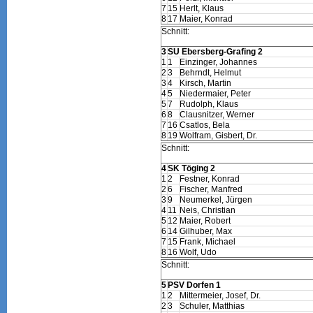
7
15
Herlt, Klaus
8
17
Maier, Konrad
Schnitt:
3
SU Ebersberg-Grafing 2
1
1
Einzinger, Johannes
2
3
Behrndt, Helmut
3
4
Kirsch, Martin
4
5
Niedermaier, Peter
5
7
Rudolph, Klaus
6
8
Clausnitzer, Werner
7
16
Csatlos, Bela
8
19
Wolfram, Gisbert, Dr.
Schnitt:
4
SK Töging 2
1
2
Festner, Konrad
2
6
Fischer, Manfred
3
9
Neumerkel, Jürgen
4
11
Neis, Christian
5
12
Maier, Robert
6
14
Gilhuber, Max
7
15
Frank, Michael
8
16
Wolf, Udo
Schnitt:
5
PSV Dorfen 1
1
2
Mittermeier, Josef, Dr.
2
3
Schuler, Matthias