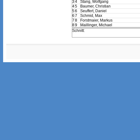
3
4
Stang, Wolfgang
4
5
Baumer, Christian
5
6
Seuffert, Daniel
6
7
Schmid, Max
7
8
Forstmaier, Markus
8
9
Maillinger, Michael
Schnitt: