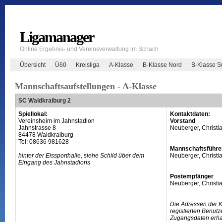
Ligamanager
Online Ergebnis- und Vereinsverwaltung im Schach
Übersicht
Ü60
Kreisliga
A-Klasse
B-Klasse Nord
B-Klasse 
Mannschaftsaufstellungen - A-Klasse
SC Waldkraiburg 2
Spiellokal:
Kontaktdaten:
Vereinsheim im Jahnstadion
Vorstand
Jahnstrasse 8
Neuberger, Christi
84478 Waldkraiburg
Tel: 08636 981628
Mannschaftsführe
hinter der Eissporthalle, siehe Schild über dem
Neuberger, Christi
Eingang des Jahnstadions
Postempfänger
Neuberger, Christi
Die Adressen der 
registierten Benutz
Zugangsdaten erhal