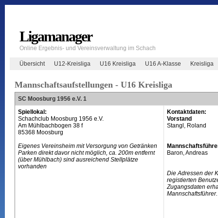
Ligamanager
Online Ergebnis- und Vereinsverwaltung im Schach
Übersicht
U12-Kreisliga
U16 Kreisliga
U16 A-Klasse
Kreisliga
Mannschaftsaufstellungen - U16 Kreisliga
SC Moosburg 1956 e.V. 1
Spiellokal:
Kontaktdaten:
Schachclub Moosburg 1956 e.V.
Vorstand
Am Mühlbachbogen 38 f
Stangl, Roland
85368 Moosburg
Eigenes Vereinsheim mit Versorgung von Getränken
Mannschaftsführe
Parken direkt davor nicht möglich, ca. 200m entfernt
Baron, Andreas
(über Mühlbach) sind ausreichend Stellplätze
vorhanden
Die Adressen der 
registierten Benutz
Zugangsdaten erhal
Mannschaftsführer.