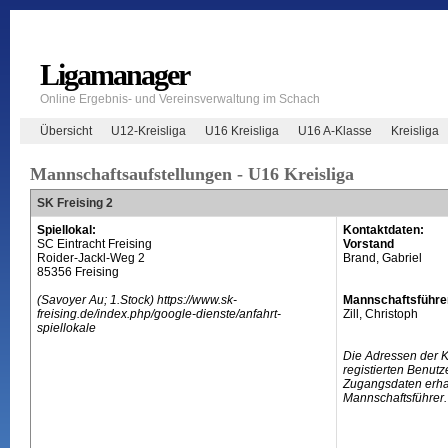
Ligamanager
Online Ergebnis- und Vereinsverwaltung im Schach
Übersicht
U12-Kreisliga
U16 Kreisliga
U16 A-Klasse
Kreisliga
Mannschaftsaufstellungen - U16 Kreisliga
SK Freising 2
Spiellokal:
Kontaktdaten:
SC Eintracht Freising
Vorstand
Roider-Jackl-Weg 2
Brand, Gabriel
85356 Freising
(Savoyer Au; 1.Stock) https://www.sk-
Mannschaftsführe
freising.de/index.php/google-dienste/anfahrt-
Zill, Christoph
spiellokale
Die Adressen der 
registierten Benutz
Zugangsdaten erhal
Mannschaftsführer.