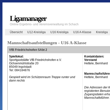
Ligamanager
Online Ergebnis- und Vereinsverwaltung im Schach
Übersicht
U12-Kreisliga
U16 Kreisliga
U16 A-Klasse
Kreisliga
Mannschaftsaufstellungen - U16 A-Klasse
VfB Friedrichshofen SAbt 2
Spiellokal:
Kontaktdaten:
Sportgaststätte VfB Friedrichshofen e.V.
Vorstand
Ochsenmühlstraße 20
Hettele, Bernhard
85049 Ingolstadt
Tel: 084184876
Mannschaftsführe
Gespielt wird im Schützenraum Treppe runter und
Hettele, Bernhard
dann rechts
Die Adressen der 
registierten Benutz
Zugangsdaten erhal
Mannschaftsführer.