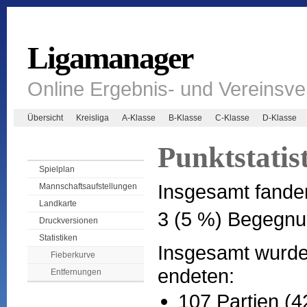
Ligamanager
Online Ergebnis- und Vereinsv
Übersicht
Kreisliga
A-Klasse
B-Klasse
C-Klasse
D-Klasse
Punktstatis
Spielplan
Insgesamt fande
Mannschaftsaufstellungen
Landkarte
3 (5 %) Begegnu
Druckversionen
Statistiken
Insgesamt wurden
Fieberkurve
endeten:
Entfernungen
107 Partien (4