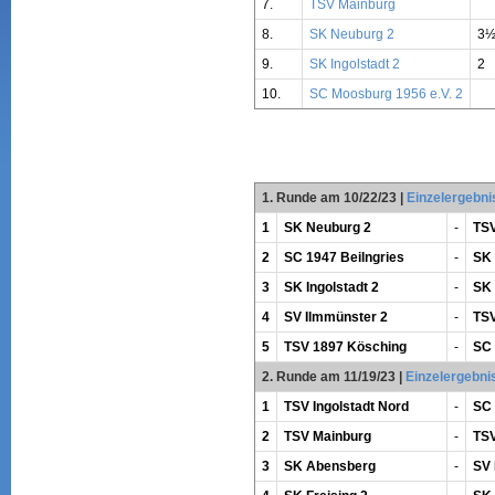
7.
TSV Mainburg
8.
SK Neuburg 2
3
9.
SK Ingolstadt 2
2
10.
SC Moosburg 1956 e.V. 2
1. Runde am 10/22/23
|
Einzelergebni
1
SK Neuburg 2
-
TSV
2
SC 1947 Beilngries
-
SK 
3
SK Ingolstadt 2
-
SK
4
SV Ilmmünster 2
-
TSV
5
TSV 1897 Kösching
-
SC 
2. Runde am 11/19/23
|
Einzelergebni
1
TSV Ingolstadt Nord
-
SC 
2
TSV Mainburg
-
TSV
3
SK Abensberg
-
SV 