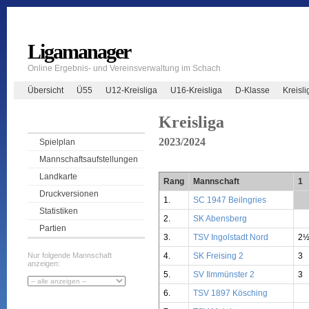
Ligamanager
Online Ergebnis- und Vereinsverwaltung im Schach
Übersicht
Ü55
U12-Kreisliga
U16-Kreisliga
D-Klasse
Kreisli
Kreisliga
2023/2024
Spielplan
Mannschaftsaufstellungen
Landkarte
Rang
Mannschaft
1
Druckversionen
1.
SC 1947 Beilngries
**
Statistiken
2.
SK Abensberg
Partien
3.
TSV Ingolstadt Nord
2
4.
SK Freising 2
3
Nur folgende Mannschaft
anzeigen:
5.
SV Ilmmünster 2
3
6.
TSV 1897 Kösching