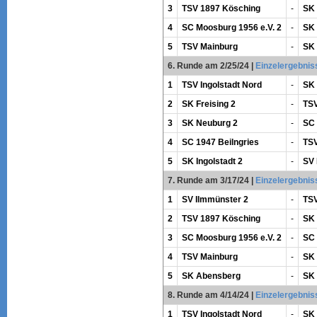
3
TSV 1897 Kösching
-
SK 
4
SC Moosburg 1956 e.V. 2
-
SK 
5
TSV Mainburg
-
SK
6. Runde am 2/25/24
|
Einzelergebnis
1
TSV Ingolstadt Nord
-
SK
2
SK Freising 2
-
TSV
3
SK Neuburg 2
-
SC 
4
SC 1947 Beilngries
-
TSV
5
SK Ingolstadt 2
-
SV 
7. Runde am 3/17/24
|
Einzelergebnis
1
SV Ilmmünster 2
-
TSV
2
TSV 1897 Kösching
-
SK 
3
SC Moosburg 1956 e.V. 2
-
SC 
4
TSV Mainburg
-
SK 
5
SK Abensberg
-
SK 
8. Runde am 4/14/24
|
Einzelergebnis
1
TSV Ingolstadt Nord
-
SK 