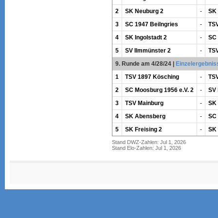
2
SK Neuburg 2
-
SK
3
SC 1947 Beilngries
-
TSV
4
SK Ingolstadt 2
-
SC 
5
SV Ilmmünster 2
-
TSV
9. Runde am 4/28/24
|
Einzelergebnis
1
TSV 1897 Kösching
-
TSV
2
SC Moosburg 1956 e.V. 2
-
SV 
3
TSV Mainburg
-
SK 
4
SK Abensberg
-
SC 
5
SK Freising 2
-
SK 
Stand DWZ-Zahlen: Jul 1, 2026
Stand Elo-Zahlen: Jul 1, 2026