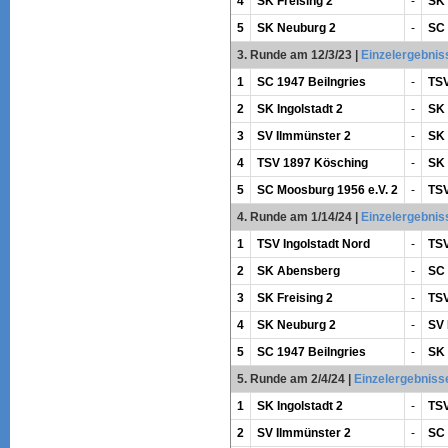
4
SK Freising 2
-
SK 
5
SK Neuburg 2
-
SC 
3. Runde am 12/3/23
|
Einzelergebnis
1
SC 1947 Beilngries
-
TSV
2
SK Ingolstadt 2
-
SK 
3
SV Ilmmünster 2
-
SK 
4
TSV 1897 Kösching
-
SK
5
SC Moosburg 1956 e.V. 2
-
TSV
4. Runde am 1/14/24
|
Einzelergebnis
1
TSV Ingolstadt Nord
-
TSV
2
SK Abensberg
-
SC 
3
SK Freising 2
-
TSV
4
SK Neuburg 2
-
SV 
5
SC 1947 Beilngries
-
SK 
5. Runde am 2/4/24
|
Einzelergebniss
1
SK Ingolstadt 2
-
TSV
2
SV Ilmmünster 2
-
SC 