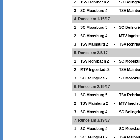
2
TSV Rohrbach 2
-
SC Beilngri
3
SC Moosburg 4
-
TSV Mainbu
4. Runde am 1/15/17
1
SC Moosburg 5
-
SC Beilngri
2
SC Moosburg 4
-
MTV Ingolst
3
TSV Mainburg 2
-
TSV Rohrba
5. Runde am 2/5/17
1
TSV Rohrbach 2
-
SC Moosbur
2
MTV Ingolstadt 2
-
TSV Mainbu
3
SC Beilngries 2
-
SC Moosbur
6. Runde am 2/19/17
1
SC Moosburg 5
-
TSV Rohrba
2
TSV Mainburg 2
-
MTV Ingolst
3
SC Moosburg 4
-
SC Beilngri
7. Runde am 3/19/17
1
SC Moosburg 4
-
SC Moosbur
2
SC Beilngries 2
-
TSV Mainbu