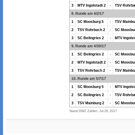
3
MTV Ingolstadt 2
-
TSV Rohrba
8. Runde am 4/2/17
1
SC Moosburg 5
-
TSV Mainbu
2
TSV Rohrbach 2
-
SC Moosbur
3
SC Beilngries 2
-
MTV Ingolst
9. Runde am 4/30/17
1
SC Beilngries 2
-
SC Moosbur
2
MTV Ingolstadt 2
-
SC Moosbur
3
TSV Rohrbach 2
-
TSV Mainbu
10. Runde am 5/7/17
1
SC Moosburg 5
-
MTV Ingolst
2
SC Beilngries 2
-
TSV Rohrba
3
TSV Mainburg 2
-
SC Moosbur
Stand DWZ-Zahlen: Jul 26, 2017