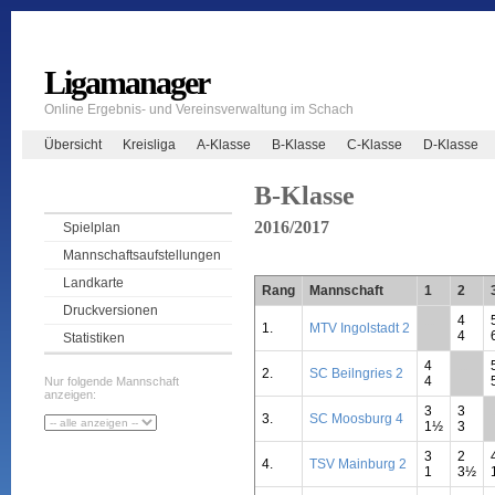
Ligamanager
Online Ergebnis- und Vereinsverwaltung im Schach
Übersicht
Kreisliga
A-Klasse
B-Klasse
C-Klasse
D-Klasse
B-Klasse
2016/2017
Spielplan
Mannschaftsaufstellungen
Landkarte
Rang
Mannschaft
1
2
Druckversionen
4
1.
MTV Ingolstadt 2
**
4
Statistiken
4
2.
SC Beilngries 2
**
4
Nur folgende Mannschaft
anzeigen:
3
3
3.
SC Moosburg 4
1½
3
3
2
4.
TSV Mainburg 2
1
3½