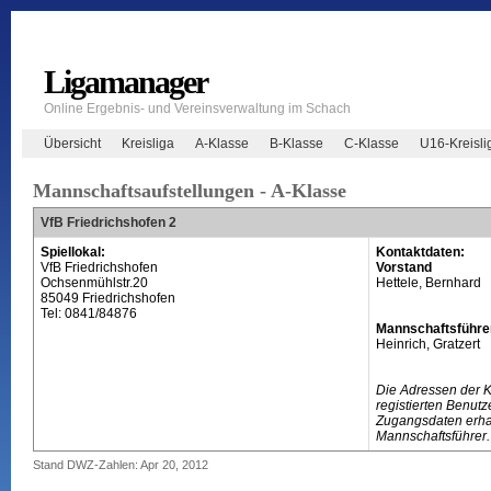
Ligamanager
Online Ergebnis- und Vereinsverwaltung im Schach
Übersicht
Kreisliga
A-Klasse
B-Klasse
C-Klasse
U16-Kreisli
Mannschaftsaufstellungen - A-Klasse
VfB Friedrichshofen 2
Spiellokal:
Kontaktdaten:
VfB Friedrichshofen
Vorstand
Ochsenmühlstr.20
Hettele, Bernhard
85049 Friedrichshofen
Tel: 0841/84876
Mannschaftsführe
Heinrich, Gratzert
Die Adressen der 
registierten Benutz
Zugangsdaten erhal
Mannschaftsführer.
Stand DWZ-Zahlen: Apr 20, 2012