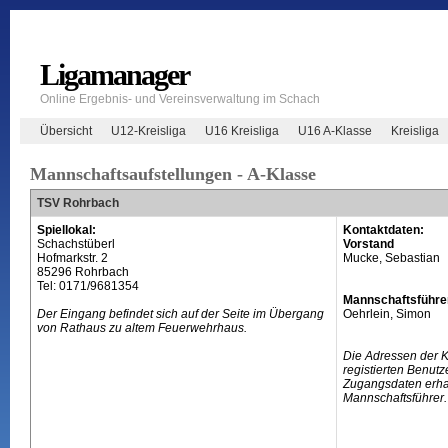
Ligamanager
Online Ergebnis- und Vereinsverwaltung im Schach
Übersicht
U12-Kreisliga
U16 Kreisliga
U16 A-Klasse
Kreisliga
Mannschaftsaufstellungen - A-Klasse
TSV Rohrbach
Spiellokal:
Kontaktdaten:
Schachstüberl
Vorstand
Hofmarkstr. 2
Mucke, Sebastian
85296 Rohrbach
Tel: 0171/9681354
Mannschaftsführe
Der Eingang befindet sich auf der Seite im Übergang
Oehrlein, Simon
von Rathaus zu altem Feuerwehrhaus.
Die Adressen der 
registierten Benutz
Zugangsdaten erhal
Mannschaftsführer.