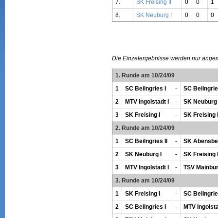
7.
SK Freising II
0
0
1
8.
SK Neuburg I
0
0
0
Die Einzelergebnisse werden nur ange
1. Runde am 10/24/09
1
SC Beilngries I
-
SC Beilngries
2
MTV Ingolstadt I
-
SK Neuburg 
3
SK Freising I
-
SK Freising I
2. Runde am 10/24/09
1
SC Beilngries II
-
SK Abensber
2
SK Neuburg I
-
SK Freising I
3
MTV Ingolstadt I
-
TSV Mainbur
3. Runde am 10/24/09
1
SK Freising I
-
SC Beilngries
2
SC Beilngries I
-
MTV Ingolsta