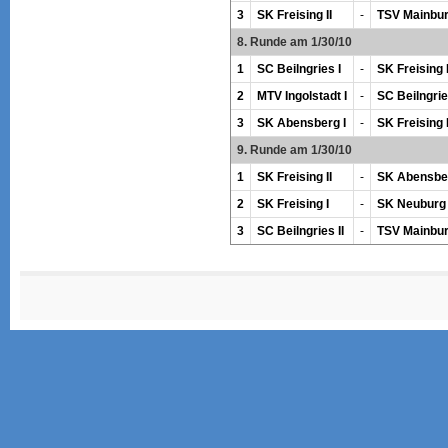
3
SK Freising II
-
TSV Mainbur
8. Runde am 1/30/10
1
SC Beilngries I
-
SK Freising I
2
MTV Ingolstadt I
-
SC Beilngries
3
SK Abensberg I
-
SK Freising 
9. Runde am 1/30/10
1
SK Freising II
-
SK Abensber
2
SK Freising I
-
SK Neuburg 
3
SC Beilngries II
-
TSV Mainbur