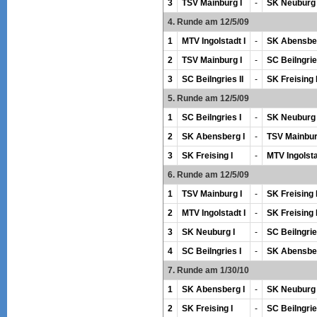
3
TSV Mainburg I
-
SK Neuburg 
4. Runde am 12/5/09
1
MTV Ingolstadt I
-
SK Abensber
2
TSV Mainburg I
-
SC Beilngrie
3
SC Beilngries II
-
SK Freising I
5. Runde am 12/5/09
1
SC Beilngries I
-
SK Neuburg 
2
SK Abensberg I
-
TSV Mainbur
3
SK Freising I
-
MTV Ingolsta
6. Runde am 12/5/09
1
TSV Mainburg I
-
SK Freising 
2
MTV Ingolstadt I
-
SK Freising I
3
SK Neuburg I
-
SC Beilngries
4
SC Beilngries I
-
SK Abensber
7. Runde am 1/30/10
1
SK Abensberg I
-
SK Neuburg 
2
SK Freising I
-
SC Beilngrie