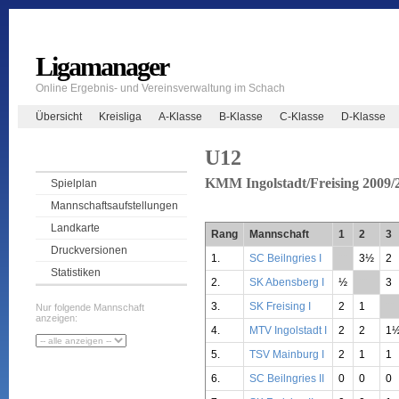
Ligamanager
Online Ergebnis- und Vereinsverwaltung im Schach
Übersicht
Kreisliga
A-Klasse
B-Klasse
C-Klasse
D-Klasse
U12
KMM Ingolstadt/Freising 2009/
Spielplan
Mannschaftsaufstellungen
Landkarte
Rang
Mannschaft
1
2
3
Druckversionen
1.
SC Beilngries I
**
3½
2
Statistiken
2.
SK Abensberg I
½
**
3
3.
SK Freising I
2
1
**
Nur folgende Mannschaft
anzeigen:
4.
MTV Ingolstadt I
2
2
1
5.
TSV Mainburg I
2
1
1
6.
SC Beilngries II
0
0
0