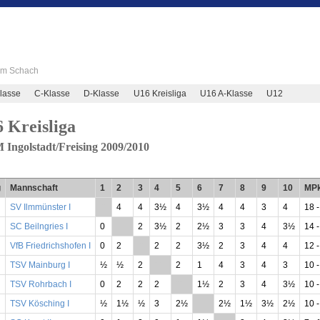
 im Schach
lasse
C-Klasse
D-Klasse
U16 Kreisliga
U16 A-Klasse
U12
 Kreisliga
Ingolstadt/Freising 2009/2010
g
Mannschaft
1
2
3
4
5
6
7
8
9
10
MPk
SV Ilmmünster I
**
4
4
3½
4
3½
4
4
3
4
18 -
SC Beilngries I
0
**
2
3½
2
2½
3
3
4
3½
14 -
VfB Friedrichshofen I
0
2
**
2
2
3½
2
3
4
4
12 -
TSV Mainburg I
½
½
2
**
2
1
4
3
4
3
10 -
TSV Rohrbach I
0
2
2
2
**
1½
2
3
4
3½
10 -
TSV Kösching I
½
1½
½
3
2½
**
2½
1½
3½
2½
10 -