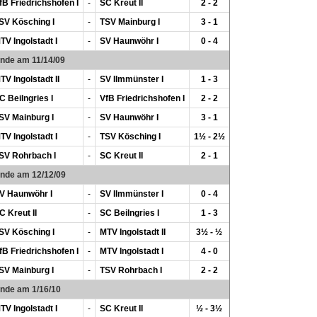
fB Friedrichshofen I
-
SC Kreut II
2 - 2
SV Kösching I
-
TSV Mainburg I
3 - 1
TV Ingolstadt I
-
SV Haunwöhr I
0 - 4
unde am 11/14/09
TV Ingolstadt II
-
SV Ilmmünster I
1 - 3
C Beilngries I
-
VfB Friedrichshofen I
2 - 2
SV Mainburg I
-
SV Haunwöhr I
3 - 1
TV Ingolstadt I
-
TSV Kösching I
1½ - 2½
SV Rohrbach I
-
SC Kreut II
2 - 1
unde am 12/12/09
V Haunwöhr I
-
SV Ilmmünster I
0 - 4
C Kreut II
-
SC Beilngries I
1 - 3
SV Kösching I
-
MTV Ingolstadt II
3½ - ½
fB Friedrichshofen I
-
MTV Ingolstadt I
4 - 0
SV Mainburg I
-
TSV Rohrbach I
2 - 2
unde am 1/16/10
TV Ingolstadt I
-
SC Kreut II
½ - 3½