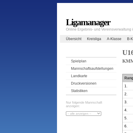
Ligamanager
Online Ergebnis- und Vereinsverwaltung
Übersicht
Kreisliga
A-Klasse
B-K
U16
KMM 
Spielplan
Mannschaftsaufstellungen
Landkarte
Ran
Druckversionen
1.
Statistiken
2.
3.
Nur folgende Mannschaft
anzeigen:
4.
5.
6.