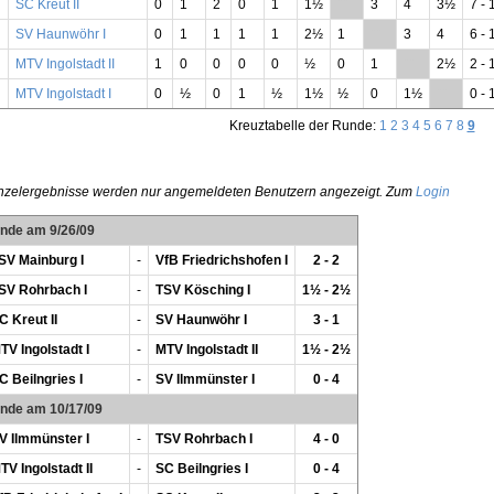
SC Kreut II
0
1
2
0
1
1½
**
3
4
3½
7 - 
SV Haunwöhr I
0
1
1
1
1
2½
1
**
3
4
6 - 
MTV Ingolstadt II
1
0
0
0
0
½
0
1
**
2½
2 - 
MTV Ingolstadt I
0
½
0
1
½
1½
½
0
1½
**
0 - 
Kreuztabelle der Runde:
1
2
3
4
5
6
7
8
9
nzelergebnisse werden nur angemeldeten Benutzern angezeigt. Zum
Login
unde am 9/26/09
SV Mainburg I
-
VfB Friedrichshofen I
2 - 2
SV Rohrbach I
-
TSV Kösching I
1½ - 2½
C Kreut II
-
SV Haunwöhr I
3 - 1
TV Ingolstadt I
-
MTV Ingolstadt II
1½ - 2½
C Beilngries I
-
SV Ilmmünster I
0 - 4
unde am 10/17/09
V Ilmmünster I
-
TSV Rohrbach I
4 - 0
TV Ingolstadt II
-
SC Beilngries I
0 - 4