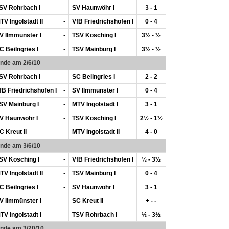
SV Rohrbach I
-
SV Haunwöhr I
3 - 1
TV Ingolstadt II
-
VfB Friedrichshofen I
0 - 4
V Ilmmünster I
-
TSV Kösching I
3½ - ½
C Beilngries I
-
TSV Mainburg I
3½ - ½
unde am 2/6/10
SV Rohrbach I
-
SC Beilngries I
2 - 2
fB Friedrichshofen I
-
SV Ilmmünster I
0 - 4
SV Mainburg I
-
MTV Ingolstadt I
3 - 1
V Haunwöhr I
-
TSV Kösching I
2½ - 1½
C Kreut II
-
MTV Ingolstadt II
4 - 0
unde am 3/6/10
SV Kösching I
-
VfB Friedrichshofen I
½ - 3½
TV Ingolstadt II
-
TSV Mainburg I
0 - 4
C Beilngries I
-
SV Haunwöhr I
3 - 1
V Ilmmünster I
-
SC Kreut II
+ - -
TV Ingolstadt I
-
TSV Rohrbach I
½ - 3½
unde am 3/20/10