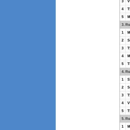
3
V
4
T
5
M
3. R
1
M
2
S
3
T
4
M
5
T
4. R
1
S
2
S
3
T
4
V
5
T
5. R
1
M