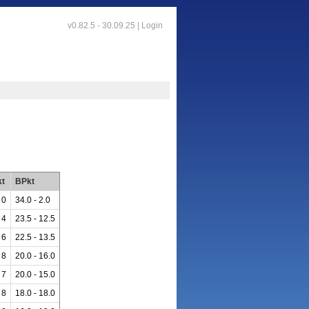
v0.82.5 - 30.09.25 |
Login
t
BPkt
 0
34.0 - 2.0
 4
23.5 - 12.5
 6
22.5 - 13.5
 8
20.0 - 16.0
 7
20.0 - 15.0
 8
18.0 - 18.0