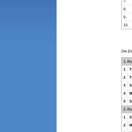
7.
8.
9.
10.
Die Ei
1. R
1
T
2
T
3
S
4
M
5
S
2. R
1
S
2
M