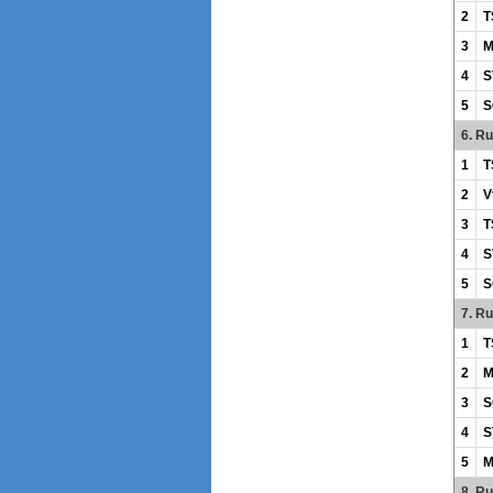
2
T
3
M
4
S
5
S
6. R
1
T
2
V
3
T
4
S
5
S
7. R
1
T
2
M
3
S
4
S
5
M
8. R