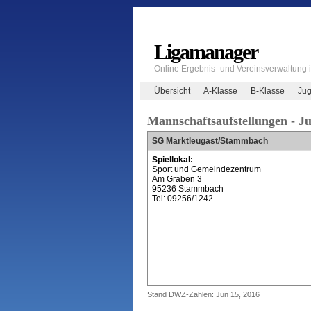
Ligamanager
Online Ergebnis- und Vereinsverwaltung
Übersicht
A-Klasse
B-Klasse
Jug
Mannschaftsaufstellungen - J
SG Marktleugast/Stammbach
Spiellokal:
Sport und Gemeindezentrum
Am Graben 3
95236 Stammbach
Tel: 09256/1242
Stand DWZ-Zahlen: Jun 15, 2016