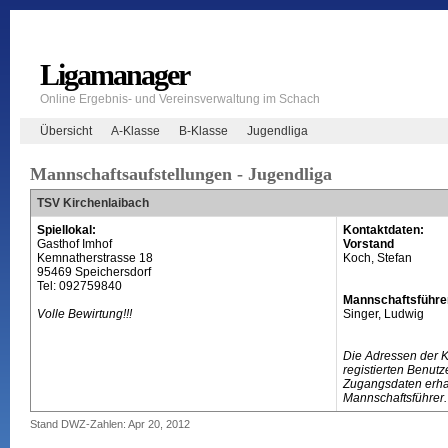
Ligamanager
Online Ergebnis- und Vereinsverwaltung im Schach
Übersicht
A-Klasse
B-Klasse
Jugendliga
Mannschaftsaufstellungen - Jugendliga
TSV Kirchenlaibach
Spiellokal:
Kontaktdaten:
Gasthof Imhof
Vorstand
Kemnatherstrasse 18
Koch, Stefan
95469 Speichersdorf
Tel: 092759840
Mannschaftsführe
Volle Bewirtung!!!
Singer, Ludwig
Die Adressen der 
registierten Benutz
Zugangsdaten erhal
Mannschaftsführer.
Stand DWZ-Zahlen: Apr 20, 2012