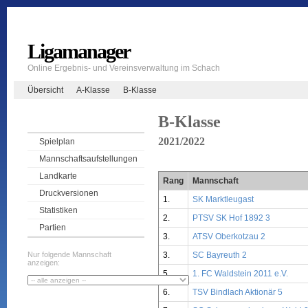
Ligamanager
Online Ergebnis- und Vereinsverwaltung im Schach
Übersicht
A-Klasse
B-Klasse
B-Klasse
2021/2022
Spielplan
Mannschaftsaufstellungen
Landkarte
Rang
Mannschaft
Druckversionen
1.
SK Marktleugast
Statistiken
2.
PTSV SK Hof 1892 3
Partien
3.
ATSV Oberkotzau 2
3.
SC Bayreuth 2
Nur folgende Mannschaft
anzeigen:
5.
1. FC Waldstein 2011 e.V.
6.
TSV Bindlach Aktionär 5