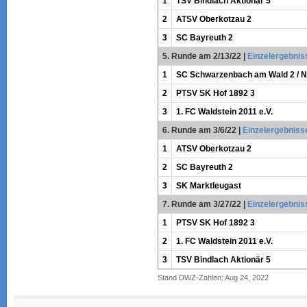
1
TSV Bindlach Aktionär 5
2
ATSV Oberkotzau 2
3
SC Bayreuth 2
5. Runde am 2/13/22
|
Einzelergebnis
1
SC Schwarzenbach am Wald 2 / Na
2
PTSV SK Hof 1892 3
3
1. FC Waldstein 2011 e.V.
6. Runde am 3/6/22
|
Einzelergebniss
1
ATSV Oberkotzau 2
2
SC Bayreuth 2
3
SK Marktleugast
7. Runde am 3/27/22
|
Einzelergebnis
1
PTSV SK Hof 1892 3
2
1. FC Waldstein 2011 e.V.
3
TSV Bindlach Aktionär 5
Stand DWZ-Zahlen: Aug 24, 2022