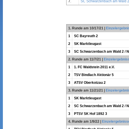
7.
SC Schwarzenbach am Wald 2 /
1. Runde am 10/17/21
|
Einzelergebni
1
SC Bayreuth 2
2
SK Marktleugast
3
SC Schwarzenbach am Wald 2 / Na
2. Runde am 11/7/21
|
Einzelergebnis
1
1. FC Waldstein 2011 e.V.
2
TSV Bindlach Aktionär 5
3
ATSV Oberkotzau 2
3. Runde am 11/21/21
|
Einzelergebni
1
SK Marktleugast
2
SC Schwarzenbach am Wald 2 / Na
3
PTSV SK Hof 1892 3
4. Runde am 1/9/22
|
Einzelergebniss