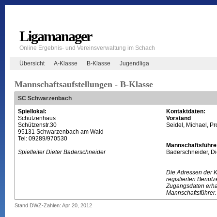
Ligamanager
Online Ergebnis- und Vereinsverwaltung im Schach
Übersicht
A-Klasse
B-Klasse
Jugendliga
Mannschaftsaufstellungen - B-Klasse
SC Schwarzenbach
Spiellokal:
Kontaktdaten:
Schützenhaus
Vorstand
Schützenstr.30
Seidel, Michael, Pro
95131 Schwarzenbach am Wald
Tel: 09289/970530
Mannschaftsführe
Spielleiter Dieter Baderschneider
Baderschneider, Di
Die Adressen der 
registierten Benutz
Zugangsdaten erhal
Mannschaftsführer.
Stand DWZ-Zahlen: Apr 20, 2012