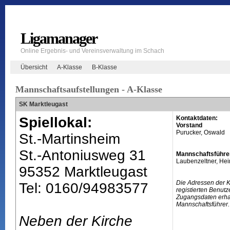
Ligamanager
Online Ergebnis- und Vereinsverwaltung im Schach
Übersicht
A-Klasse
B-Klasse
Mannschaftsaufstellungen - A-Klasse
SK Marktleugast
Spiellokal:
Kontaktdaten:
Vorstand
Purucker, Oswald
St.-Martinsheim
St.-Antoniusweg 31
Mannschaftsführe
Laubenzeltner, Hei
95352 Marktleugast
Die Adressen der 
Tel: 0160/94983577
registierten Benutz
Zugangsdaten erhal
Mannschaftsführer.
Neben der Kirche