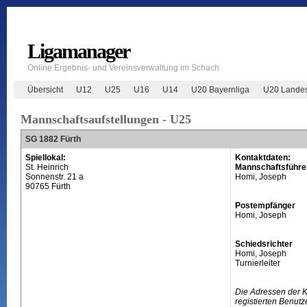
Ligamanager
Online Ergebnis- und Vereinsverwaltung im Schach
Übersicht
U12
U25
U16
U14
U20 Bayernliga
U20 Landes
Mannschaftsaufstellungen - U25
SG 1882 Fürth
Spiellokal:
Kontaktdaten:
St. Heinrich
Mannschaftsführe
Sonnenstr. 21 a
Homi, Joseph
90765 Fürth
Postempfänger
Homi, Joseph
Schiedsrichter
Homi, Joseph
Turnierleiter
Die Adressen der 
registierten Benutz