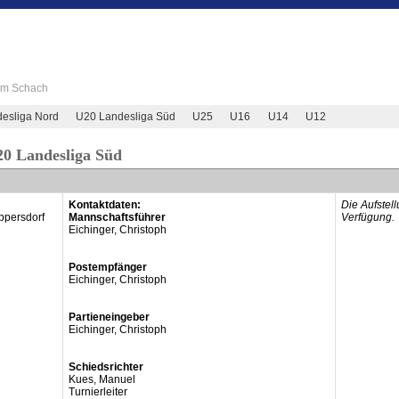
 im Schach
esliga Nord
U20 Landesliga Süd
U25
U16
U14
U12
20 Landesliga Süd
Kontaktdaten:
Die Aufstel
ppersdorf
Mannschaftsführer
Verfügung.
Eichinger, Christoph
Postempfänger
Eichinger, Christoph
Partieneingeber
Eichinger, Christoph
Schiedsrichter
Kues, Manuel
Turnierleiter