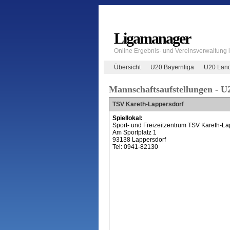
Ligamanager
Online Ergebnis- und Vereinsverwaltung
Übersicht
U20 Bayernliga
U20 Land
Mannschaftsaufstellungen - U
TSV Kareth-Lappersdorf
Spiellokal:
Sport- und Freizeitzentrum TSV Kareth-La
Am Sportplatz 1
93138 Lappersdorf
Tel: 0941-82130