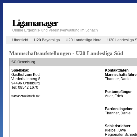
Ligamanager
Online Ergebnis- und Vereinsverwaltung im Schach
Übersicht
U20 Bayernliga
U20 Landesliga Nord
U20 Landesliga 
Mannschaftsaufstellungen - U20 Landesliga Süd
SC Ortenburg
Spiellokal:
Kontaktdaten:
Gasthof zum Koch
Mannschaftsführe
Vorderhainberg 8
Thanner, Daniel
94496 Ortenburg
Tel: 08542 1670
Postempfänger
www.zumkoch.de
Auer, Erich
Partieneingeber
Thanner, Daniel
Schiedsrichter
Kleibel, Uwe
Regionaler Schieds