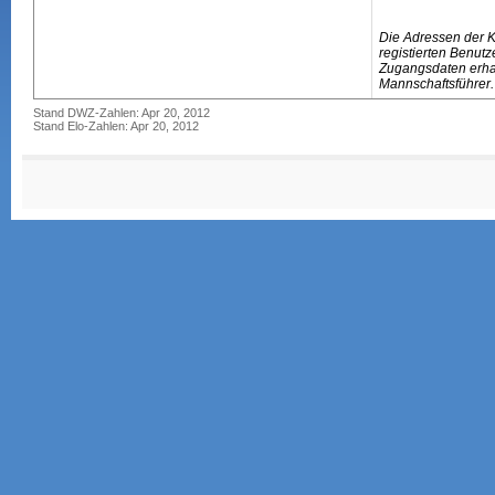
Die Adressen der 
registierten Benutz
Zugangsdaten erhal
Mannschaftsführer.
Stand DWZ-Zahlen: Apr 20, 2012
Stand Elo-Zahlen: Apr 20, 2012