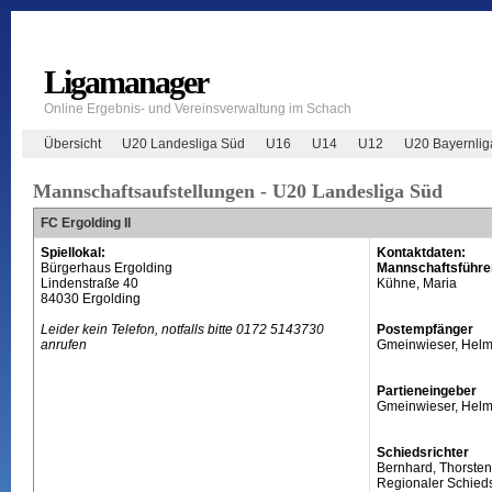
Ligamanager
Online Ergebnis- und Vereinsverwaltung im Schach
Übersicht
U20 Landesliga Süd
U16
U14
U12
U20 Bayernlig
Mannschaftsaufstellungen - U20 Landesliga Süd
FC Ergolding II
Spiellokal:
Kontaktdaten:
Bürgerhaus Ergolding
Mannschaftsführe
Lindenstraße 40
Kühne, Maria
84030 Ergolding
Leider kein Telefon, notfalls bitte 0172 5143730
Postempfänger
anrufen
Gmeinwieser, Helm
Partieneingeber
Gmeinwieser, Helm
Schiedsrichter
Bernhard, Thorsten
Regionaler Schieds