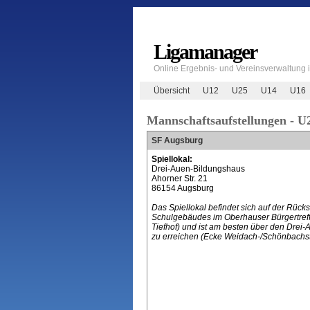
Ligamanager
Online Ergebnis- und Vereinsverwaltung
Übersicht
U12
U25
U14
U16
Mannschaftsaufstellungen - U
SF Augsburg
Spiellokal:
Drei-Auen-Bildungshaus
Ahorner Str. 21
86154 Augsburg
Das Spiellokal befindet sich auf der Rücks
Schulgebäudes im Oberhauser Bürgertreff
Tiefhof) und ist am besten über den Drei-
zu erreichen (Ecke Weidach-/Schönbachstr