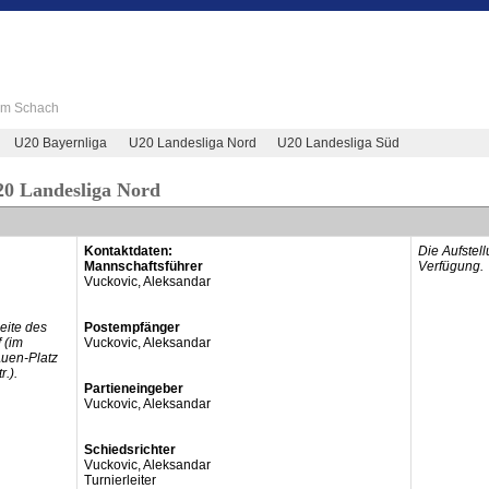
 im Schach
U20 Bayernliga
U20 Landesliga Nord
U20 Landesliga Süd
20 Landesliga Nord
Kontaktdaten:
Die Aufstel
Mannschaftsführer
Verfügung.
Vuckovic, Aleksandar
eite des
Postempfänger
 (im
Vuckovic, Aleksandar
Auen-Platz
.).
Partieneingeber
Vuckovic, Aleksandar
Schiedsrichter
Vuckovic, Aleksandar
Turnierleiter