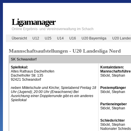
Ligamanager
Online Ergebnis- und Vereinsverwaltung im Schach
Übersicht
U12
U25
U14
U16
U20 Bayernliga
U20 Landes
Mannschaftsaufstellungen - U20 Landesliga Nord
SK Schwandorf
Spiellokal:
Kontaktdaten:
Altes Rathaus Dachelhofen
Mannschaftsführe
Dachelhofer Str. 135
Stöckl, Stephan
92421 Schwandorf
neben Mittelschule und Kirche; Spielabend Freitag 18
Postempfänger
Uhr (Jugend); 20:00 Uhr (Erwachsene) Bei
Stöckl, Stephan
Ausrichtung einer Dopplerrunde gibt es ein anderes
Spiellokal
Partieneingeber
Stöckl, Stephan
Schiedsrichter
Stöckl, Stephan
Nationaler Schiedsr