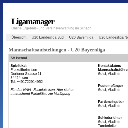
Ligamanager
Online Ergebnis- und Vereinsverwaltung im Schach
Übersicht
U20 Landesliga Süd
U20 Bayernliga
U20 Landesliga N
Mannschaftsaufstellungen - U20 Bayernliga
SV Isental
Spiellokal:
Kontaktdaten:
Freizeitheim Isen
Mannschaftsführe
Dorfener Strasse 11
Geist, Vladimir
84424 Isen
Tel: +491722914952
Postempfänger
Für das NAVI : Festplatz Isen. Hier stehen
Geist, Vladimir
ausreichend Parkplätze zur Verfügung
Partieneingeber
Geist, Vladimir
Schiedsrichter
Geist, Vladimir
Turnierleiter