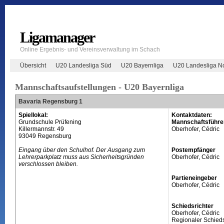
Ligamanager
Online Ergebnis- und Vereinsverwaltung im Schach
Übersicht
U20 Landesliga Süd
U20 Bayernliga
U20 Landesliga N
Mannschaftsaufstellungen - U20 Bayernliga
Bavaria Regensburg 1
Spiellokal:
Kontaktdaten:
Grundschule Prüfening
Mannschaftsführe
Killermannstr. 49
Oberhofer, Cédric
93049 Regensburg
Eingang über den Schulhof. Der Ausgang zum
Postempfänger
Lehrerparkplatz muss aus Sicherheitsgründen
Oberhofer, Cédric
verschlossen bleiben.
Partieneingeber
Oberhofer, Cédric
Schiedsrichter
Oberhofer, Cédric
Regionaler Schieds