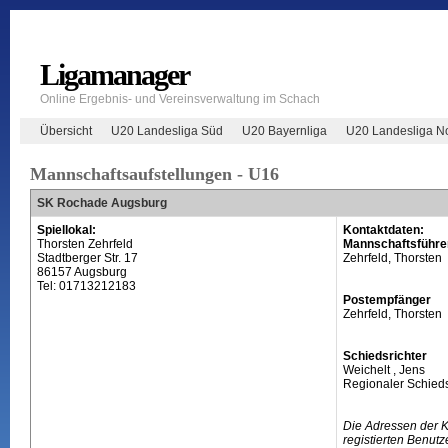
Ligamanager
Online Ergebnis- und Vereinsverwaltung im Schach
Übersicht
U20 Landesliga Süd
U20 Bayernliga
U20 Landesliga N
Mannschaftsaufstellungen - U16
SK Rochade Augsburg
Spiellokal:
Kontaktdaten:
Thorsten Zehrfeld
Mannschaftsführe
Stadtberger Str. 17
Zehrfeld, Thorsten
86157 Augsburg
Tel: 01713212183
Postempfänger
Zehrfeld, Thorsten
Schiedsrichter
Weichelt , Jens
Regionaler Schieds
Die Adressen der 
registierten Benutz