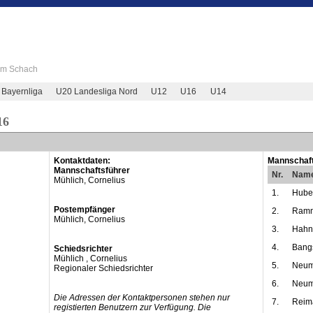
 im Schach
 Bayernliga
U20 Landesliga Nord
U12
U16
U14
16
Kontaktdaten:
Mannschaft
Mannschaftsführer
Nr.
Nam
Mühlich, Cornelius
1.
Huber
Postempfänger
2.
Ramm
Mühlich, Cornelius
3.
Hahn,
4.
Bangs
Schiedsrichter
Mühlich , Cornelius
5.
Neume
Regionaler Schiedsrichter
6.
Neume
Die Adressen der Kontaktpersonen stehen nur
7.
Reim
registierten Benutzern zur Verfügung. Die