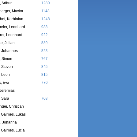
, Arthur
1289
berger, Maxim
1148
chet, Korbinian
1248
eier, Leonhard
988
rer, Leonhard
922
e, Julian
889
, Johannes
823
, Simon
767
, Steven
845
, Leon
815
, Eva
770
 Jeremias
 Sara
708
nger, Christian
 Galmés, Lukas
l, Johanna
 Galmés, Lucia