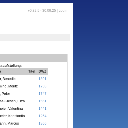
v0.82.5 - 30.09.25 |
Login
saufstellung:
e
Titel
DWZ
, Benedikt
1891
ing, Moritz
1738
 Peter
1747
a-Giesen, Citra
1561
ier, Valentina
1441
ier, Konstantin
1254
ann, Marcus
1366