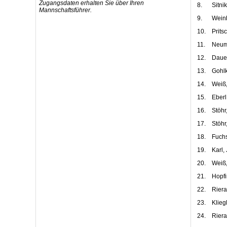
Zugangsdaten erhalten Sie über Ihren
8.
Sitnik
Mannschaftsführer.
9.
Wein
10.
Prits
11.
Neum
12.
Daue
13.
Gohlk
14.
Weiß
15.
Eberl
16.
Stöhr
17.
Stöhr
18.
Fuchs
19.
Karl,
20.
Weiß,
21.
Hopfi
22.
Riera
23.
Klieg
24.
Riera