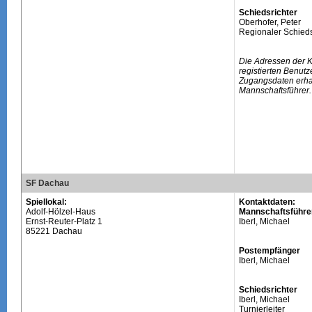
Schiedsrichter
Oberhofer, Peter
Regionaler Schieds
Die Adressen der 
registierten Benutz
Zugangsdaten erhal
Mannschaftsführer.
SF Dachau
Spiellokal:
Kontaktdaten:
Adolf-Hölzel-Haus
Mannschaftsführe
Ernst-Reuter-Platz 1
Iberl, Michael
85221 Dachau
Postempfänger
Iberl, Michael
Schiedsrichter
Iberl, Michael
Turnierleiter