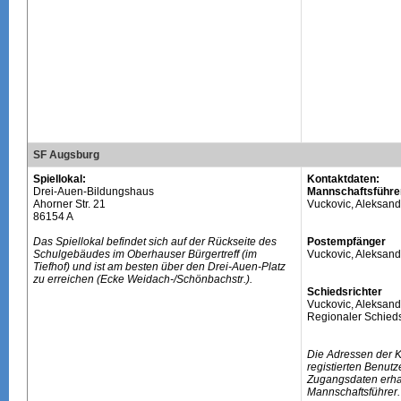
SF Augsburg
Spiellokal:
Kontaktdaten:
Drei-Auen-Bildungshaus
Mannschaftsführe
Ahorner Str. 21
Vuckovic, Aleksand
86154 A
Das Spiellokal befindet sich auf der Rückseite des
Postempfänger
Schulgebäudes im Oberhauser Bürgertreff (im
Vuckovic, Aleksand
Tiefhof) und ist am besten über den Drei-Auen-Platz
zu erreichen (Ecke Weidach-/Schönbachstr.).
Schiedsrichter
Vuckovic, Aleksand
Regionaler Schieds
Die Adressen der 
registierten Benutz
Zugangsdaten erhal
Mannschaftsführer.