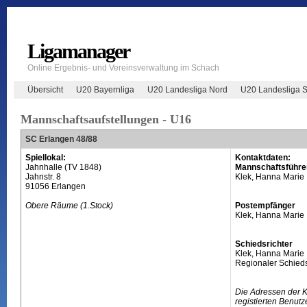
Ligamanager
Online Ergebnis- und Vereinsverwaltung im Schach
Übersicht
U20 Bayernliga
U20 Landesliga Nord
U20 Landesliga 
Mannschaftsaufstellungen - U16
SC Erlangen 48/88
Spiellokal:
Kontaktdaten:
Jahnhalle (TV 1848)
Mannschaftsführe
Jahnstr. 8
Klek, Hanna Marie
91056 Erlangen
Obere Räume (1.Stock)
Postempfänger
Klek, Hanna Marie
Schiedsrichter
Klek, Hanna Marie
Regionaler Schieds
Die Adressen der 
registierten Benutz