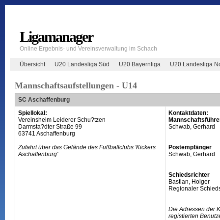
Ligamanager
Online Ergebnis- und Vereinsverwaltung im Schach
Übersicht
U20 Landesliga Süd
U20 Bayernliga
U20 Landesliga N
Mannschaftsaufstellungen - U14
SC Aschaffenburg
Spiellokal:
Kontaktdaten:
Vereinsheim Leiderer Schu?tzen
Mannschaftsführe
Darmsta?dter Straße 99
Schwab, Gerhard
63741 Aschaffenburg
Zufahrt über das Gelände des Fußballclubs 'Kickers
Postempfänger
Aschaffenburg'
Schwab, Gerhard
Schiedsrichter
Bastian, Holger
Regionaler Schieds
Die Adressen der 
registierten Benutz