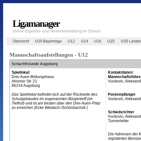
Ligamanager
Online Ergebnis- und Vereinsverwaltung im Schach
Übersicht
U20 Bayernliga
U12
U14
U16
U25
U20 Landes
Mannschaftsaufstellungen - U12
Schachfreunde Augsburg
Spiellokal:
Kontaktdaten:
Drei-Auen-Bildungshaus
Mannschaftsführe
Ahorner Str. 21
Vuckovic, Aleksand
86154 Augsburg
Das Spiellokal befindet sich auf der Rückseite des
Postempfänger
Schulgebäudes im sogenannten Bürgertreff (im
Vuckovic, Aleksand
Tiefhof) und ist am besten über den Drei-Auen-Platz
zu erreichen (Ecke Weidach-/Schönbachstr.)
Schiedsrichter
Vuckovic, Aleksand
Turnierleiter
Die Adressen der 
registierten Benutz