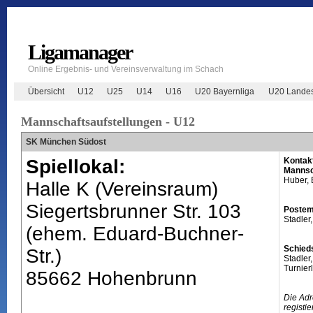
Ligamanager
Online Ergebnis- und Vereinsverwaltung im Schach
Übersicht
U12
U25
U14
U16
U20 Bayernliga
U20 Landes
Mannschaftsaufstellungen - U12
SK München Südost
Spiellokal:
Kontak
Mannsc
Huber, 
Halle K (Vereinsraum)
Siegertsbrunner Str. 103
Postem
Stadler
(ehem. Eduard-Buchner-
Schieds
Str.)
Stadler
Turnierl
85662 Hohenbrunn
Die Adr
registi