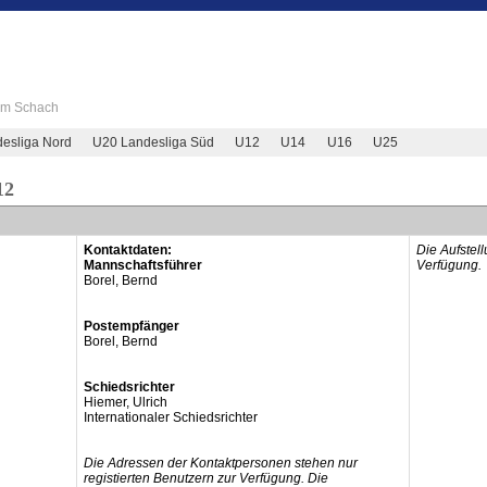
 im Schach
esliga Nord
U20 Landesliga Süd
U12
U14
U16
U25
12
Kontaktdaten:
Die Aufstel
Mannschaftsführer
Verfügung.
Borel, Bernd
Postempfänger
Borel, Bernd
Schiedsrichter
Hiemer, Ulrich
Internationaler Schiedsrichter
Die Adressen der Kontaktpersonen stehen nur
registierten Benutzern zur Verfügung. Die