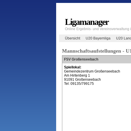
Ligamanager
Online Ergebnis- und Vereinsverwaltung
Übersicht
U20 Bayernliga
U20 Land
Mannschaftsaufstellungen - U
FSV Großenseebach
Spiellokal:
Gemeindezentrum Großenseebach
Am Hirtenberg 1
91091 Großenseebach
Tel: 09135/799175